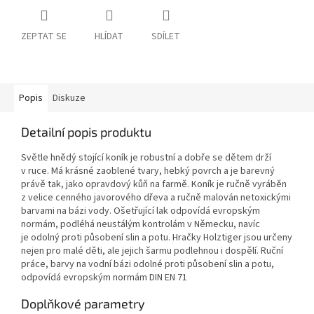
ZEPTAT SE
HLÍDAT
SDÍLET
Popis
Diskuze
Detailní popis produktu
Světle hnědý stojící koník je robustní a dobře se dětem drží
v ruce. Má krásné zaoblené tvary, hebký povrch a je barevný
právě tak, jako opravdový kůň na farmě. Koník je ručně vyráběn
z velice cenného javorového dřeva a ručně malován netoxickými
barvami na bázi vody. Ošetřující lak odpovídá evropským
normám, podléhá neustálým kontrolám v Německu, navíc
je odolný proti působení slin a potu. Hračky Holztiger jsou určeny
nejen pro malé děti, ale jejich šarmu podlehnou i dospělí. Ruční
práce, barvy na vodní bázi odolné proti působení slin a potu,
odpovídá evropským normám DIN EN 71
Doplňkové parametry