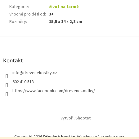
Kategorie
:
život na farmě
Vhodné pro děti od
:
3+
Rozměry
:
15,5 x 14 x 2,8 cm
Z
á
p
a
Kontakt
t
info
@
drevenekostky.cz
í
602 410 513
https://www.facebook.com/drevenekostky/
Vytvořil Shoptet
Copyright 2026
Dřevěné kostky
. Všechna práva vyhrazena.