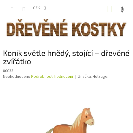
Přejít
NÁKUP
na
CZK
obsah
KOŠÍK
Koník světle hnědý, stojící – dřevěné
zvířátko
80033
Průměrné
Neohodnoceno
Podrobnosti hodnocení
Značka:
Holztiger
hodnocení
produktu
je
0,0
z
5
hvězdiček.