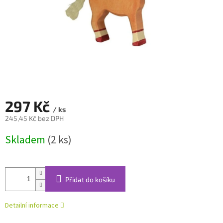
297 Kč
/ ks
245,45 Kč bez DPH
Měrná
Skladem
(2 ks)
cena:
Přidat do košíku
Detailní informace