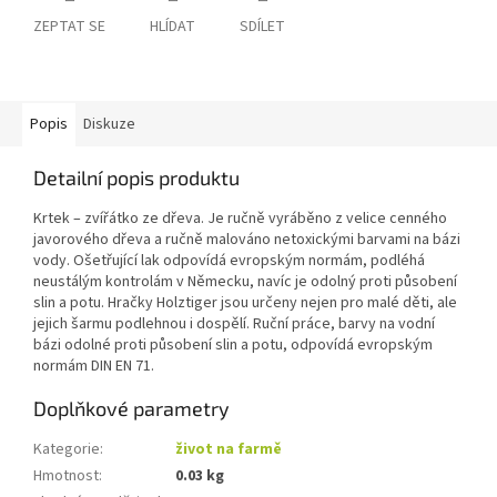
ZEPTAT SE
HLÍDAT
SDÍLET
Popis
Diskuze
Detailní popis produktu
Krtek – zvířátko ze dřeva. Je ručně vyráběno z velice cenného
javorového dřeva a ručně malováno netoxickými barvami na bázi
vody. Ošetřující lak odpovídá evropským normám, podléhá
neustálým kontrolám v Německu, navíc je odolný proti působení
slin a potu. Hračky Holztiger jsou určeny nejen pro malé děti, ale
jejich šarmu podlehnou i dospělí. Ruční práce, barvy na vodní
bázi odolné proti působení slin a potu, odpovídá evropským
normám DIN EN 71.
Doplňkové parametry
Kategorie
:
život na farmě
Hmotnost
:
0.03 kg