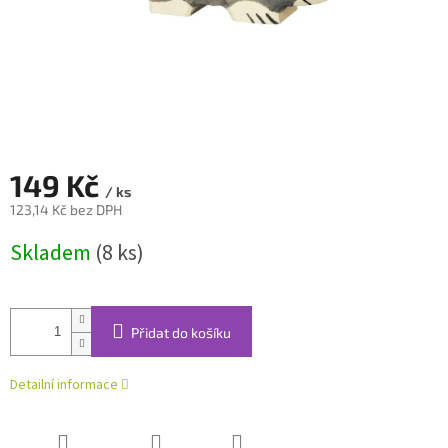
149 Kč
/ ks
123,14 Kč bez DPH
Měrná
Skladem
(8 ks)
cena:
Přidat do košíku
Detailní informace