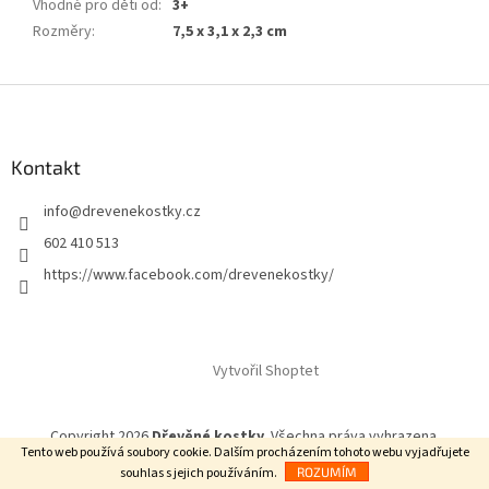
Vhodné pro děti od
:
3+
Rozměry
:
7,5 x 3,1 x 2,3 cm
Z
á
p
a
Kontakt
t
info
@
drevenekostky.cz
í
602 410 513
https://www.facebook.com/drevenekostky/
Vytvořil Shoptet
Copyright 2026
Dřevěné kostky
. Všechna práva vyhrazena.
Tento web používá soubory cookie. Dalším procházením tohoto webu vyjadřujete
souhlas s jejich používáním.
ROZUMÍM