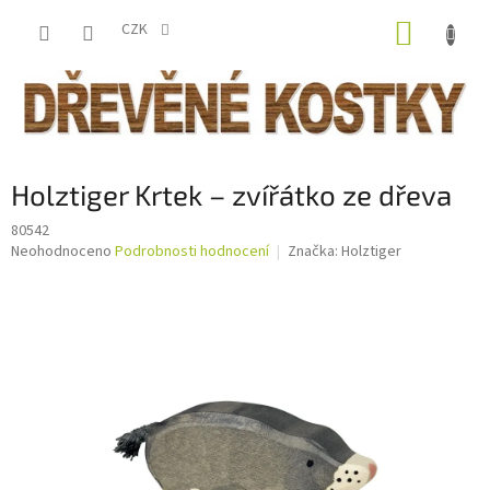
Přejít
NÁKUP
na
CZK
obsah
KOŠÍK
Holztiger Krtek – zvířátko ze dřeva
80542
Průměrné
Neohodnoceno
Podrobnosti hodnocení
Značka:
Holztiger
hodnocení
produktu
je
0,0
z
5
hvězdiček.