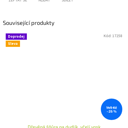
ZEPTAT SE
HLÍDAT
SDÍLET
Související produkty
Kód:
17258
Doprodej
Sleva
149 Kč
–26 %
Dřevěná šňůra na dudlík, včelí vosk