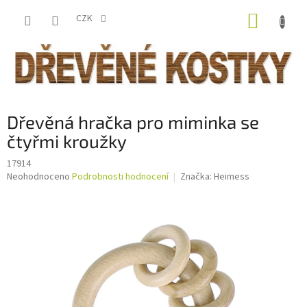
Přejít
NÁKUP
na
CZK
obsah
KOŠÍK
Dřevěná hračka pro miminka se
čtyřmi kroužky
17914
Průměrné
Neohodnoceno
Podrobnosti hodnocení
Značka:
Heimess
hodnocení
produktu
je
0,0
z
5
hvězdiček.