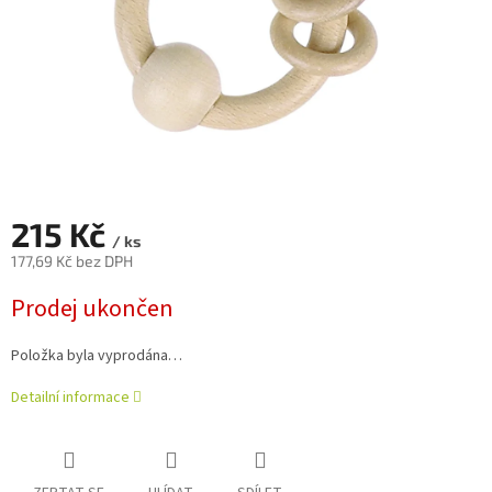
215 Kč
/ ks
177,69 Kč bez DPH
Měrná
Prodej ukončen
cena:
Položka byla vyprodána…
Detailní informace