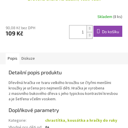
Skladem
(8 ks)
90,08 Kč bez DPH
Do košíku
109 Kč
Popis
Diskuze
Detailní popis produktu
Dřevěná hračka ve tvaru velkého kroužku se čtyřmi menšími
kroužky je určena pro nejmenší děti. Hračka je vyrobena
z masivního bukového dřeva s jeho typickou kontrastní kresbou
a je šetřena včelím voskem.
Doplňkové parametry
Kategorie
:
chrastítka, kousátka a hračky do ruky
Vhodné pro děti od
:
0+