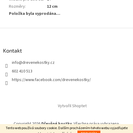
Rozměry
:
12 cm
Položka byla vyprodána…
Z
á
p
a
Kontakt
t
info
@
drevenekostky.cz
í
602 410 513
https://www.facebook.com/drevenekostky/
Vytvořil Shoptet
Copyright 2026
Dřevěné kostky
. Všechna práva vyhrazena.
Tento web používá soubory cookie. Dalším procházením tohoto webu vyjadřujete