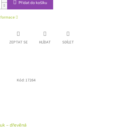
Přidat do košíku
informace
ZEPTAT SE
HLÍDAT
SDÍLET
Kód:
17264
luk – dřevěná