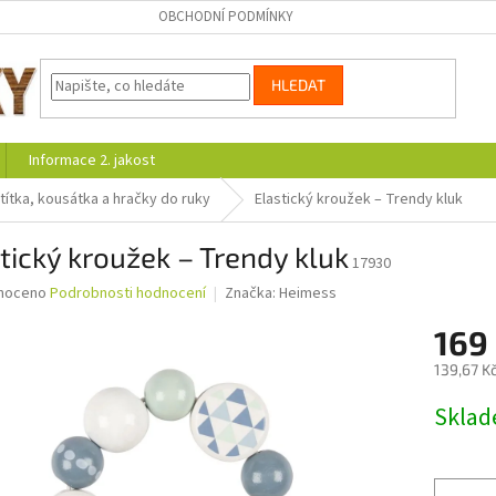
OBCHODNÍ PODMÍNKY
HLEDAT
Informace 2. jakost
títka, kousátka a hračky do ruky
Elastický kroužek – Trendy kluk
tický kroužek – Trendy kluk
17930
né
noceno
Podrobnosti hodnocení
Značka:
Heimess
ní
169
u
139,67 K
Měrná
Skla
cena:
ek.