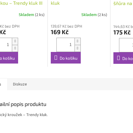
čkou – Trendy kluk III
kluk
šňůra na
Skladem
(2 ks)
Skladem
(2 ks)
 Kč bez DPH
139,67 Kč bez DPH
144,63 Kč 
Kč
169 Kč
175 Kč
o košíku
Do košíku
Do ko
s
Diskuze
ailní popis produktu
ický kroužek – Trendy kluk.