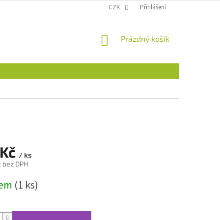
CZK
Přihlášení
NÁKUPNÍ
Prázdný košík
KOŠÍK
 Kč
/ ks
č bez DPH
dem
(1 ks)