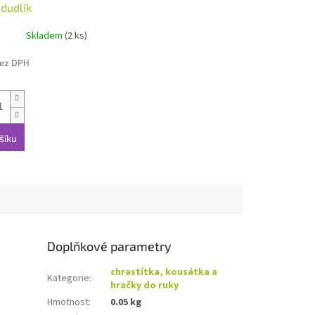
 dudlík
Skladem
(2 ks)
bez DPH
šíku
Doplňkové parametry
chrastítka, kousátka a
Kategorie
:
hračky do ruky
Hmotnost
:
0.05 kg