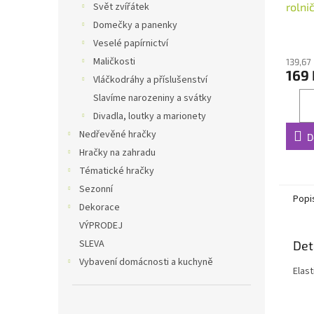
rolni
Svět zvířátek
Domečky a panenky
Veselé papírnictví
Maličkosti
139,67
169 
Vláčkodráhy a příslušenství
Slavíme narozeniny a svátky
Divadla, loutky a marionety
Nedřevěné hračky
D
Hračky na zahradu
Tématické hračky
Sezonní
Popi
Dekorace
VÝPRODEJ
SLEVA
Det
Vybavení domácnosti a kuchyně
Elast