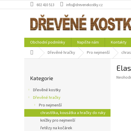
Přejít
602 410 513
info@drevenekostky.cz
na
obsah
Obchodní podmínky
Napište nám
Kontakty
Domů
Dřevěné hračky
Pro nejmenší
chras
P
Elas
o
Přeskočit
s
Průměr
Neohod
Kategorie
kategorie
t
hodnoce
r
produkt
Dřevěné kostky
a
je
Dřevěné hračky
0,0
n
z
Pro nejmenší
n
5
í
chrastítka, kousátka a hračky do ruky
hvězdič
p
knížky pro nejmenší
a
řetězy na kočárek