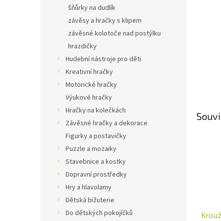
n
šňůrky na dudlík
e
závěsy a hračky s klipem
l
závěsné kolotoče nad postýlku
hrazdičky
Hudební nástroje pro děti
Kreativní hračky
Motorické hračky
Výukové hračky
Hračky na kolečkách
Souvi
Závěsné hračky a dekorace
Figurky a postavičky
Puzzle a mozaiky
Stavebnice a kostky
Dopravní prostředky
Hry a hlavolamy
Dětská bižuterie
Do dětských pokojíčků
Krouž