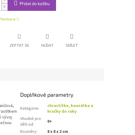
Přidat do košíku
informace
ZEPTAT SE
HLÍDAT
SDÍLET
Doplňkové parametry
ranžová,
chrastítka, kousátka a
Kategorie
:
hrastítkem
hračky do ruky
 vývoj.
Vhodné pro
0+
zpečnou
děti od
:
Rozměry
:
8 x 8 x 2 cm