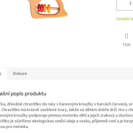
Detailní 
TISK
s
Diskuze
ailní popis produktu
čka, dřevěné chrastítko do ruky s barevnými kroužky v barvách červená, o
á. Chrastítko má krásně zaoblené tvary, takže se dětem dobře drží. Hra s c
revnými kroužky podporuje jemnou motoriku dětí a jejich zrakový a sluchový
stítko je ošetřeno ekologickou směsí oleje a vosku, příjemně voní a je be
kou pro miminka.