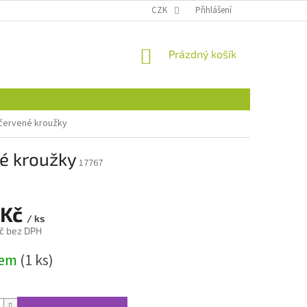
CZK
Přihlášení
NÁKUPNÍ
Prázdný košík
KOŠÍK
 červené kroužky
né kroužky
17767
 Kč
/ ks
č bez DPH
dem
(1 ks)