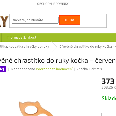
OBCHODNÍ PODMÍNKY
HLEDAT
Informace 2. jakost
títka, kousátka a hračky do ruky
Dřevěné chrastítko do ruky kočka –
ěné chrastítko do ruky kočka – červe
Průměrné
Neohodnoceno
Podrobnosti hodnocení
Značka:
Grimm's
dej
hodnocení
produktu
373
je
308,26 K
0,0
z
Měrná
Skla
5
cena:
hvězdiček.