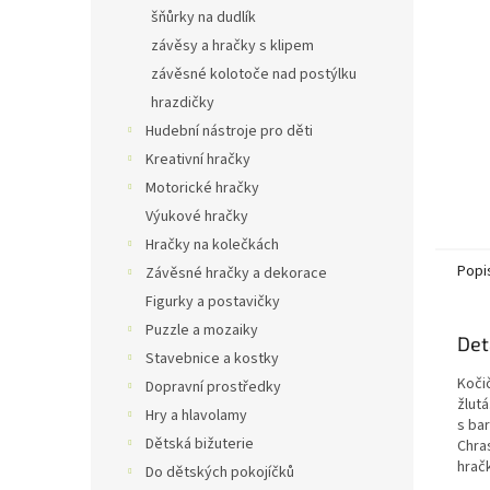
n
šňůrky na dudlík
e
závěsy a hračky s klipem
l
závěsné kolotoče nad postýlku
hrazdičky
Hudební nástroje pro děti
Kreativní hračky
Motorické hračky
Výukové hračky
Hračky na kolečkách
Popi
Závěsné hračky a dekorace
Figurky a postavičky
Puzzle a mozaiky
Det
Stavebnice a kostky
Koči
Dopravní prostředky
žlut
Hry a hlavolamy
s ba
Dětská bižuterie
Chra
hrač
Do dětských pokojíčků