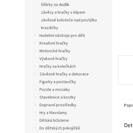
n
šňůrky na dudlík
e
závěsy a hračky s klipem
l
závěsné kolotoče nad postýlku
hrazdičky
Hudební nástroje pro děti
Kreativní hračky
Motorické hračky
Výukové hračky
Hračky na kolečkách
Závěsné hračky a dekorace
Figurky a postavičky
Puzzle a mozaiky
Stavebnice a kostky
Dopravní prostředky
Popi
Hry a hlavolamy
Dětská bižuterie
Det
Do dětských pokojíčků