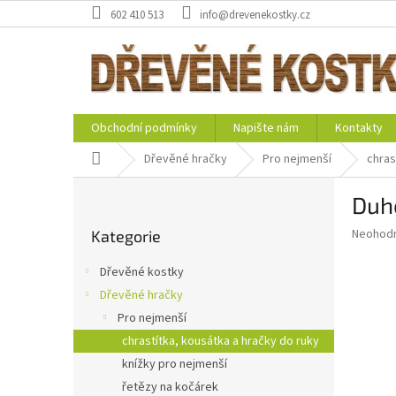
Přejít
602 410 513
info@drevenekostky.cz
na
obsah
Obchodní podmínky
Napište nám
Kontakty
Domů
Dřevěné hračky
Pro nejmenší
chras
P
Duh
o
Přeskočit
s
Průměr
Neohod
Kategorie
kategorie
t
hodnoce
r
produkt
Dřevěné kostky
a
je
Dřevěné hračky
0,0
n
z
Pro nejmenší
n
5
í
chrastítka, kousátka a hračky do ruky
hvězdič
p
knížky pro nejmenší
a
řetězy na kočárek