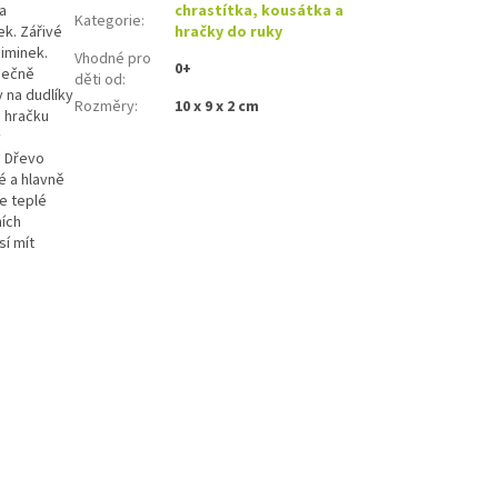
a
chrastítka, kousátka a
Kategorie
:
ek. Zářivé
hračky do ruky
miminek.
Vhodné pro
0+
áječně
děti od
:
y na dudlíky
Rozměry
:
10 x 9 x 2 cm
 hračku
y
. Dřevo
é a hlavně
je teplé
ních
sí mít