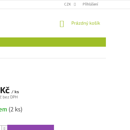
CZK
Přihlášení
NÁKUPNÍ
Prázdný košík
KOŠÍK
 Kč
/ ks
č bez DPH
dem
(2 ks)