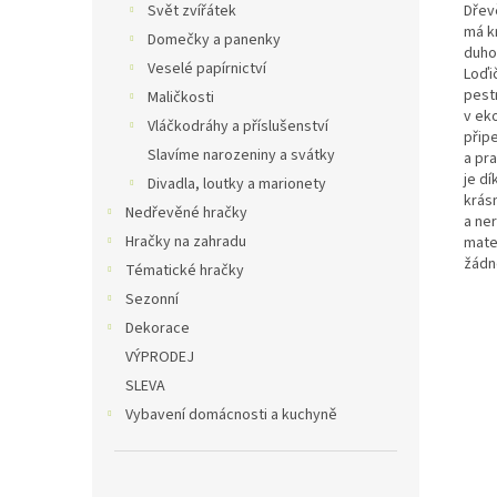
Dřev
Svět zvířátek
má k
Domečky a panenky
duho
Veselé papírnictví
Loďič
pestr
Maličkosti
v ek
Vláčkodráhy a příslušenství
přip
Slavíme narozeniny a svátky
a pr
je dí
Divadla, loutky a marionety
krásn
Nedřevěné hračky
a ne
Hračky na zahradu
mate
žádn
Tématické hračky
Sezonní
Dekorace
VÝPRODEJ
SLEVA
Vybavení domácnosti a kuchyně