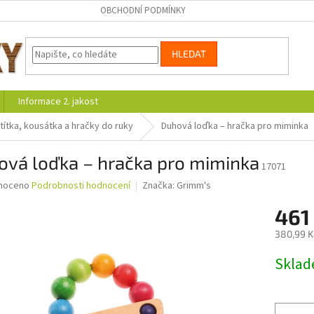
OBCHODNÍ PODMÍNKY
HLEDAT
Informace 2. jakost
títka, kousátka a hračky do ruky
Duhová loďka – hračka pro miminka
ová loďka – hračka pro miminka
17071
né
noceno
Podrobnosti hodnocení
Značka:
Grimm's
ní
461
u
380,99 K
Měrná
Skla
cena:
ek.