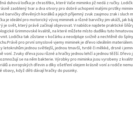
ěná duhová loďka je chrastítko, které Vaše miminko již nedá z ručky. Lodičk
rásně zaoblený tvar a dva otvory pro dobré uchopení malými prstíky mimin
vé barvičky dřevěných korálků a jejich příjemný zvuk zaujmou zrak i sluch 
ka je ideální pro motorický vývoj miminek a různé barvičky jim ukáží, jak b
ý je svět, který právě začínají objevovat. V nabídce najdete praktické šňůr
ologické Grimmovské kvalitě, na které můžete místo dudlíku tuto hmatovou
evnit. Lodička tak zůstane v kočárku a neodpluje svižně a nechtěně do špín
achu.Právě pro první smyslové vjemy miminek je dřevo ideálním materiálem
ky letokruhům jednou světlejší, jednou tmavší, tvrdé či měkké, drsné i jemn
ě voní. Zvuky dřeva jsou různé a hračky jednou lehčí a jednou těžší. Dřevo 
rozmnožují se na něm bakterie. Výrobky pro miminka jsou vyrobeny z kvalit
riálů a evropských dřevin a díky ošetření olejem krásně voní a rodiče nemu
é obavy, když děti dávají hračky do pusinky.