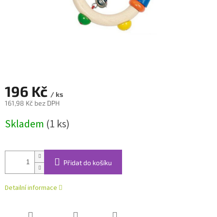
196 Kč
/ ks
161,98 Kč bez DPH
Měrná
Skladem
(1 ks)
cena:
Přidat do košíku
Detailní informace