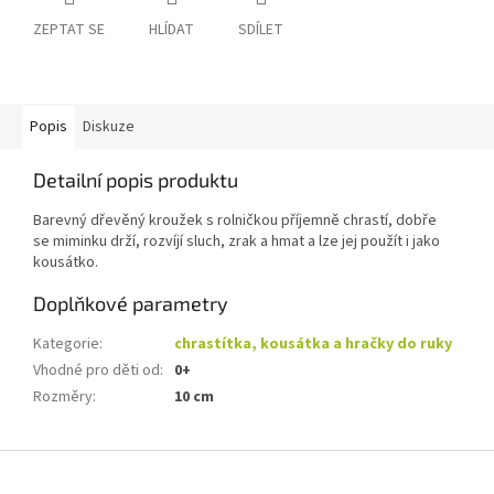
ZEPTAT SE
HLÍDAT
SDÍLET
Popis
Diskuze
Detailní popis produktu
Barevný dřevěný kroužek s rolničkou příjemně chrastí, dobře
se miminku drží, rozvíjí sluch, zrak a hmat a lze jej použít i jako
kousátko.
Doplňkové parametry
Kategorie
:
chrastítka, kousátka a hračky do ruky
Vhodné pro děti od
:
0+
Rozměry
:
10 cm
Z
á