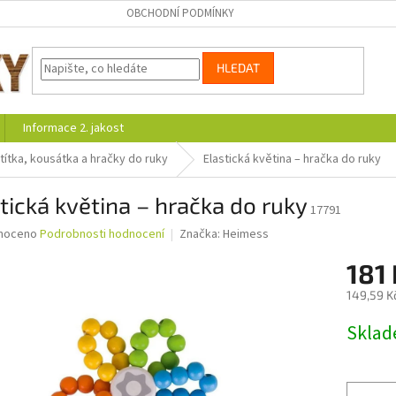
OBCHODNÍ PODMÍNKY
HLEDAT
Informace 2. jakost
títka, kousátka a hračky do ruky
Elastická květina – hračka do ruky
tická květina – hračka do ruky
17791
né
noceno
Podrobnosti hodnocení
Značka:
Heimess
ní
181
u
149,59 K
Měrná
Skla
cena:
ek.