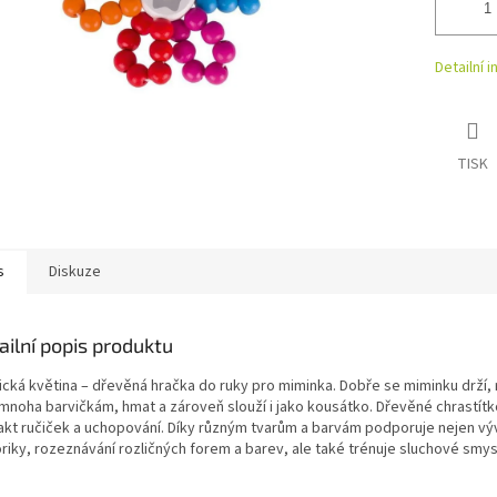
Detailní 
TISK
s
Diskuze
ailní popis produktu
ická květina – dřevěná hračka do ruky pro miminka. Dobře se miminku drží, r
 mnoha barvičkám, hmat a zároveň slouží i jako kousátko. Dřevěné chrastítk
akt ručiček a uchopování. Díky různým tvarům a barvám podporuje nejen vý
riky, rozeznávání rozličných forem a barev, ale také trénuje sluchové smys