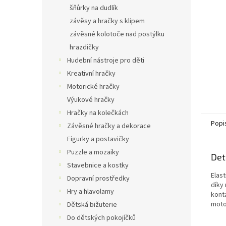
n
šňůrky na dudlík
e
závěsy a hračky s klipem
l
závěsné kolotoče nad postýlku
hrazdičky
Hudební nástroje pro děti
Kreativní hračky
Motorické hračky
Výukové hračky
Hračky na kolečkách
Popi
Závěsné hračky a dekorace
Figurky a postavičky
Puzzle a mozaiky
Det
Stavebnice a kostky
Elast
Dopravní prostředky
díky
Hry a hlavolamy
kont
moto
Dětská bižuterie
Do dětských pokojíčků