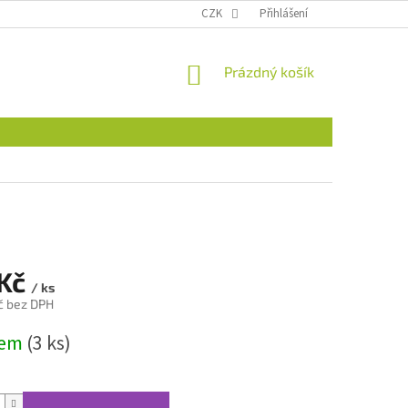
CZK
Přihlášení
NÁKUPNÍ
Prázdný košík
KOŠÍK
 Kč
/ ks
č bez DPH
dem
(3 ks)