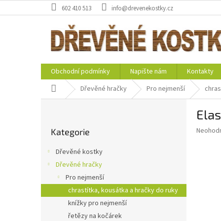
Přejít
602 410 513
info@drevenekostky.cz
na
obsah
Obchodní podmínky
Napište nám
Kontakty
Domů
Dřevěné hračky
Pro nejmenší
chras
P
Elas
o
Přeskočit
s
Průměr
Neohod
Kategorie
kategorie
t
hodnoce
r
produkt
Dřevěné kostky
a
je
Dřevěné hračky
0,0
n
z
Pro nejmenší
n
5
í
chrastítka, kousátka a hračky do ruky
hvězdič
p
knížky pro nejmenší
a
řetězy na kočárek