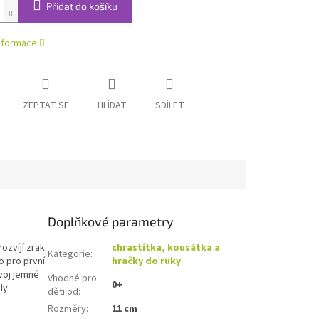
Přidat do košíku
informace
ZEPTAT SE
HLÍDAT
SDÍLET
Doplňkové parametry
ozvíjí zrak
chrastítka, kousátka a
Kategorie
:
o pro první
hračky do ruky
voj jemné
Vhodné pro
0+
ly.
děti od
:
Rozměry
:
11 cm