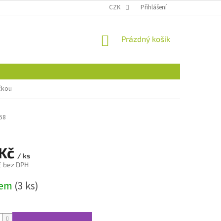
CZK
Přihlášení
NÁKUPNÍ
Prázdný košík
KOŠÍK
ičkou
58
 Kč
/ ks
č bez DPH
dem
(3 ks)