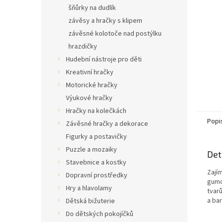
n
šňůrky na dudlík
e
závěsy a hračky s klipem
l
závěsné kolotoče nad postýlku
hrazdičky
Hudební nástroje pro děti
Kreativní hračky
Motorické hračky
Výukové hračky
Hračky na kolečkách
Popi
Závěsné hračky a dekorace
Figurky a postavičky
Puzzle a mozaiky
Det
Stavebnice a kostky
Zají
Dopravní prostředky
gumo
Hry a hlavolamy
tvar
a ba
Dětská bižuterie
Do dětských pokojíčků