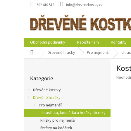
Přejít
602 410 513
info@drevenekostky.cz
na
obsah
Obchodní podmínky
Napište nám
Kontakty
Domů
Dřevěné hračky
Pro nejmenší
chras
P
Kost
o
Přeskočit
s
Průměr
Neohod
Kategorie
kategorie
t
hodnoce
r
produkt
Dřevěné kostky
a
je
Dřevěné hračky
0,0
n
z
Pro nejmenší
n
5
í
chrastítka, kousátka a hračky do ruky
hvězdič
p
knížky pro nejmenší
a
řetězy na kočárek