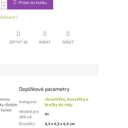
Přidat do košíku
informace
ZEPTAT SE
HLÍDAT
SDÍLET
Doplňkové parametry
pevnou
chrastítka, kousátka a
Kategorie
:
íky různým
hračky do ruky
h forem
Vhodné pro
0+
děti od
:
Rozměry
:
6,5 x 6,5 x 6,5 cm