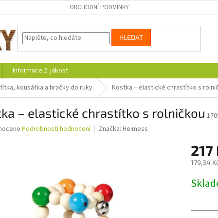
OBCHODNÍ PODMÍNKY
HLEDAT
Informace 2. jakost
títka, kousátka a hračky do ruky
Kostka – elastické chrastítko s roln
ka – elastické chrastítko s rolničkou
170
né
noceno
Podrobnosti hodnocení
Značka:
Heimess
ní
217
u
179,34 K
Měrná
Skla
cena:
ek.