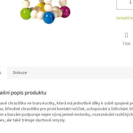
Detailní 
TISK
s
Diskuze
ailní popis produktu
mavé chrastítko ve tvaru kostky, která má jednotlivé dílky k sobě spojené 
u. Dřevěné chrastítko pro první kontakt ručiček, uchopování a štěrchání. D
ům a barvám podporuje nejen vývoj jemné motoriky, rozeznávání rozličnýc
rev, ale také trénuje sluchové smysly.