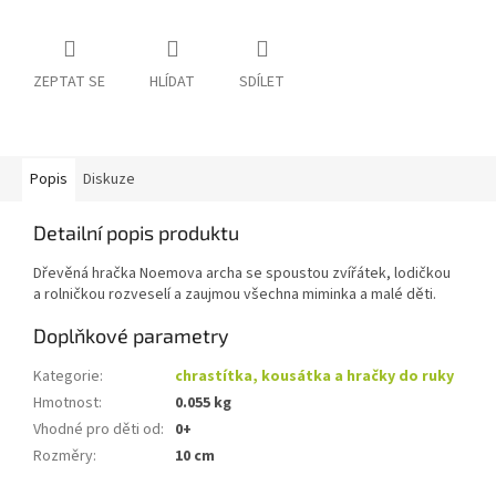
ZEPTAT SE
HLÍDAT
SDÍLET
Popis
Diskuze
Detailní popis produktu
Dřevěná hračka Noemova archa se spoustou zvířátek, lodičkou
a rolničkou rozveselí a zaujmou všechna miminka a malé děti.
Doplňkové parametry
Kategorie
:
chrastítka, kousátka a hračky do ruky
Hmotnost
:
0.055 kg
Vhodné pro děti od
:
0+
Rozměry
:
10 cm