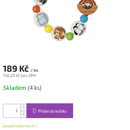
189 Kč
/ ks
156,20 Kč bez DPH
Měrná
Skladem
(4 ks)
cena:
Přidat do košíku
Detailní informace