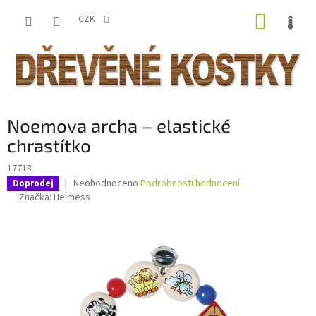
Přejít
NÁKUP
na
CZK
obsah
KOŠÍK
Noemova archa – elastické
chrastítko
17718
Průměrné
Neohodnoceno
Podrobnosti hodnocení
Doprodej
hodnocení
Značka:
Heimess
produktu
je
0,0
z
5
hvězdiček.