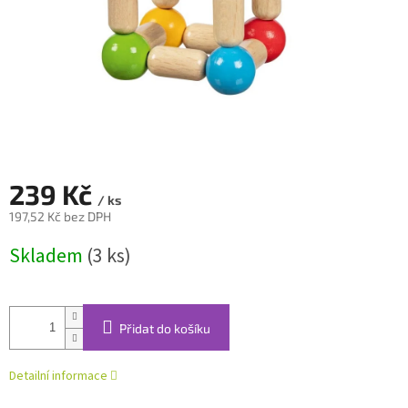
239 Kč
/ ks
197,52 Kč bez DPH
Měrná
Skladem
(3 ks)
cena:
Přidat do košíku
Detailní informace