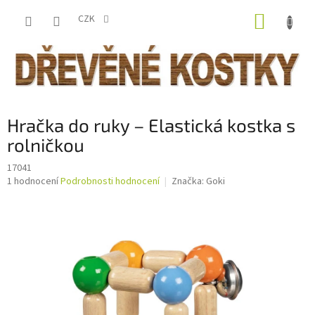
Přejít
NÁKUP
na
CZK
obsah
KOŠÍK
Hračka do ruky – Elastická kostka s
rolničkou
17041
Průměrné
1 hodnocení
Podrobnosti hodnocení
Značka:
Goki
hodnocení
produktu
je
5,0
z
5
hvězdiček.