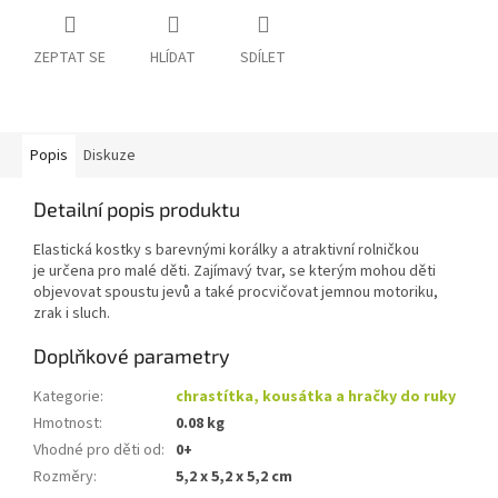
ZEPTAT SE
HLÍDAT
SDÍLET
Popis
Diskuze
Detailní popis produktu
Elastická kostky s barevnými korálky a atraktivní rolničkou
je určena pro malé děti. Zajímavý tvar, se kterým mohou děti
objevovat spoustu jevů a také procvičovat jemnou motoriku,
zrak i sluch.
Doplňkové parametry
Kategorie
:
chrastítka, kousátka a hračky do ruky
Hmotnost
:
0.08 kg
Vhodné pro děti od
:
0+
Rozměry
:
5,2 x 5,2 x 5,2 cm