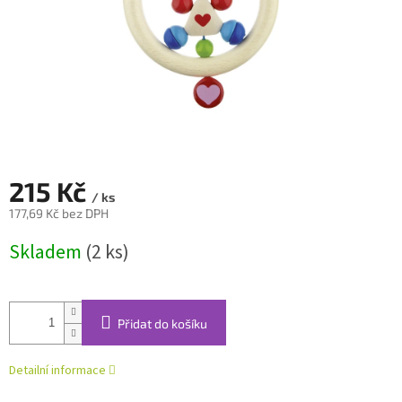
215 Kč
/ ks
177,69 Kč bez DPH
Měrná
Skladem
(2 ks)
cena:
Přidat do košíku
Detailní informace