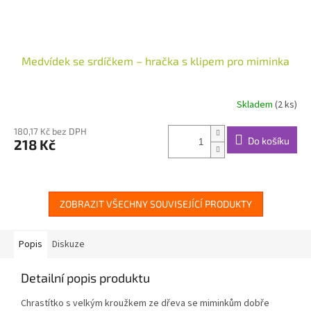
Medvídek se srdíčkem – hračka s klipem pro miminka
Skladem
(2 ks)
180,17 Kč bez DPH
Do košíku
218 Kč
ZOBRAZIT VŠECHNY SOUVISEJÍCÍ PRODUKTY
Popis
Diskuze
Detailní popis produktu
Chrastítko s velkým kroužkem ze dřeva se miminkům dobře