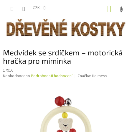
Přejít
NÁKUP
na
CZK
obsah
KOŠÍK
Medvídek se srdíčkem – motorická
hračka pro miminka
17916
Průměrné
Neohodnoceno
Podrobnosti hodnocení
Značka:
Heimess
hodnocení
produktu
je
0,0
z
5
hvězdiček.