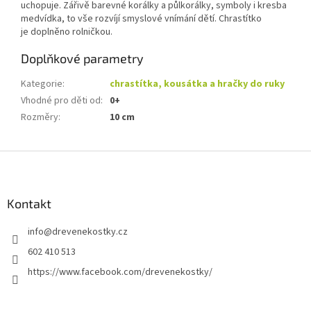
uchopuje. Zářivě barevné korálky a půlkorálky, symboly i kresba
medvídka, to vše rozvíjí smyslové vnímání dětí. Chrastítko
je doplněno rolničkou.
Doplňkové parametry
Kategorie
:
chrastítka, kousátka a hračky do ruky
Vhodné pro děti od
:
0+
Rozměry
:
10 cm
Z
á
p
a
Kontakt
t
info
@
drevenekostky.cz
í
602 410 513
https://www.facebook.com/drevenekostky/