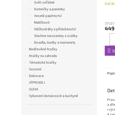
Svět zvířátek
kočá
Domečky a panenky
Veselé papírnictví
Maličkosti
371,07
449
Vláčkodráhy a příslušenství
Slavíme narozeniny a svátky
Divadla, loutky a marionety
Nedřevěné hračky
D
Hračky na zahradu
Tématické hračky
Sezonní
Popi
Dekorace
VÝPRODEJ
SLEVA
Det
Vybavení domácnosti a kuchyně
Prav
a dř
i výr
A sa