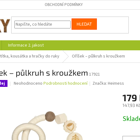
OBCHODNÍ PODMÍNKY
HLEDAT
Informace 2. jakost
títka, kousátka a hračky do ruky
Oříšek – půlkruh s kroužkem
ek – půlkruh s kroužkem
17921
Průměrné
Neohodnoceno
Podrobnosti hodnocení
Značka:
Heimess
dej
hodnocení
produktu
179
je
147,93 K
0,0
z
Měrná
Skla
5
cena:
hvězdiček.