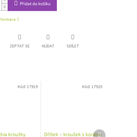
Přidat do košíku
informace
ZEPTAT SE
HLÍDAT
SDÍLET
Kód:
17919
Kód:
17920
Další
 dva kroužky
Oříšek – kroužek s korálky