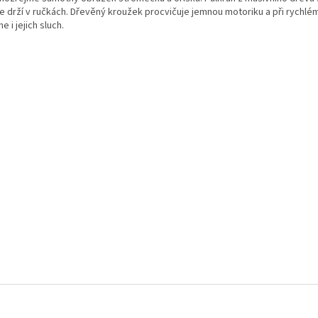
e drží v ručkách. Dřevěný kroužek procvičuje jemnou motoriku a při rychl
e i jejich sluch.