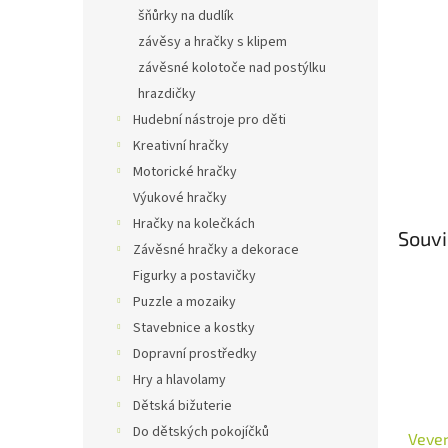
n
šňůrky na dudlík
e
závěsy a hračky s klipem
l
závěsné kolotoče nad postýlku
hrazdičky
Hudební nástroje pro děti
Kreativní hračky
Motorické hračky
Výukové hračky
Hračky na kolečkách
Souvi
Závěsné hračky a dekorace
Figurky a postavičky
Puzzle a mozaiky
Stavebnice a kostky
Dopravní prostředky
Hry a hlavolamy
Dětská bižuterie
Do dětských pokojíčků
Vever