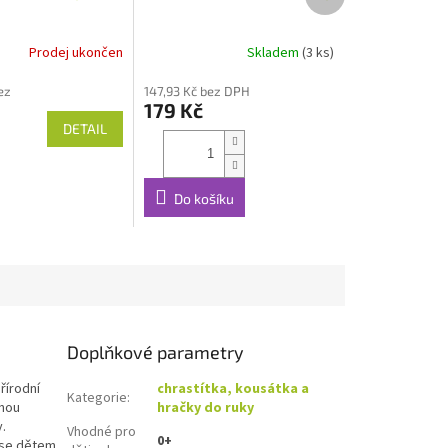
produkt
Prodej ukončen
Skladem
(3 ks)
ez
147,93 Kč bez DPH
179 Kč
DETAIL
Do košíku
Doplňkové parametry
řírodní
chrastítka, kousátka a
Kategorie
:
mnou
hračky do ruky
y.
Vhodné pro
0+
 se dětem