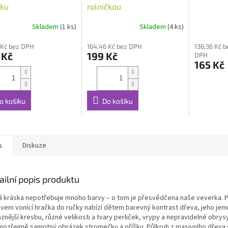
rku
rolničkou
Skladem
(1 ks)
Skladem
(4 ks)
Průměrné
Průměrné
hodnocení
hodnocení
 Kč bez DPH
164,46 Kč bez DPH
136,36 Kč b
produktu
produktu
 Kč
199 Kč
DPH
je
je
165 Kč
5,0
5,0
z
z
5
5
hvězdiček.
hvězdiček.
o košíku
Do košíku
s
Diskuze
ailní popis produktu
á kráska nepotřebuje mnoho barvy – o tom je přesvědčena naše veverka. P
evem vonící hračka do ručky nabízí dětem barevný kontrast dřeva, jeho je
aznější kresbu, různé velikosti a tvary perliček, vrypy a nepravidelné obrys
mozřejmě samotný obrázek stromečku a oříšku. Půlkruh z masivního dřeva