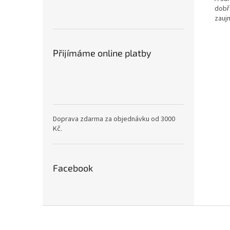
dobř
zaujm
Přijímáme online platby
Doprava zdarma za objednávku od 3000
Kč.
Facebook
Z
á