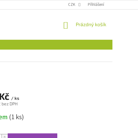
CZK
Přihlášení
NÁKUPNÍ
Prázdný košík
KOŠÍK
 Kč
/ ks
č bez DPH
dem
(1 ks)