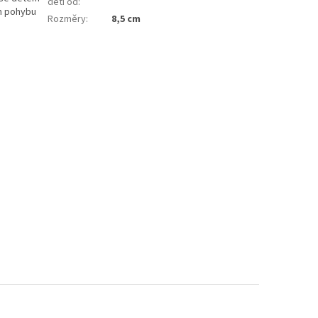
děti od
:
ém pohybu
Rozměry
:
8,5 cm