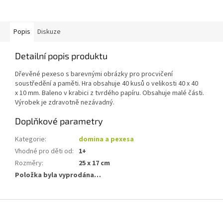
Popis
Diskuze
Detailní popis produktu
Dřevěné pexeso s barevnými obrázky pro procvičení
soustředění a paměti. Hra obsahuje 40 kusů o velikosti 40 x 40
x 10 mm. Baleno v krabici z tvrdého papíru. Obsahuje malé části.
Výrobek je zdravotně nezávadný.
Doplňkové parametry
Kategorie
:
domina a pexesa
Vhodné pro děti od
:
1+
Rozměry
:
25 x 17 cm
Položka byla vyprodána…
Z
á