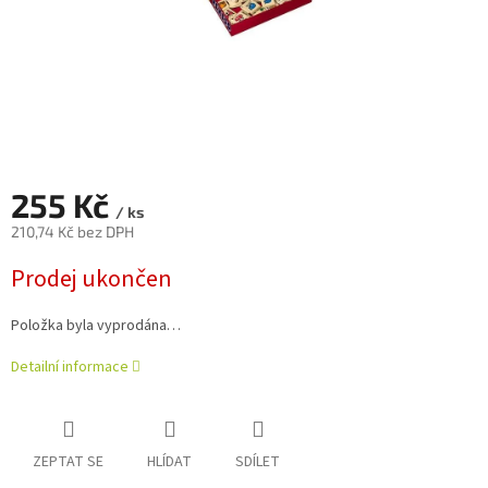
255 Kč
/ ks
210,74 Kč bez DPH
Měrná
Prodej ukončen
cena:
Položka byla vyprodána…
Detailní informace
ZEPTAT SE
HLÍDAT
SDÍLET