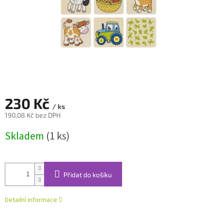
230 Kč
/ ks
190,08 Kč bez DPH
Měrná
Skladem
(1 ks)
cena:
Přidat do košíku
Detailní informace