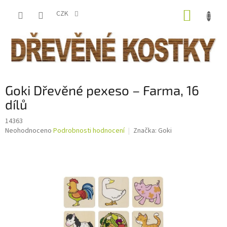
Přejít
NÁKUP
na
CZK
obsah
KOŠÍK
Goki Dřevěné pexeso – Farma, 16
dílů
14363
Průměrné
Neohodnoceno
Podrobnosti hodnocení
Značka:
Goki
hodnocení
produktu
je
0,0
z
5
hvězdiček.