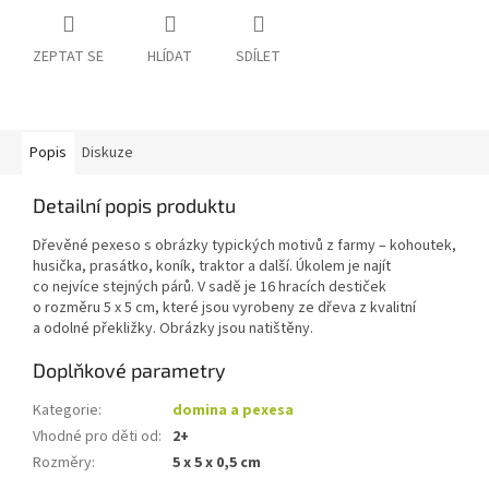
ZEPTAT SE
HLÍDAT
SDÍLET
Popis
Diskuze
Detailní popis produktu
Dřevěné pexeso s obrázky typických motivů z farmy – kohoutek,
husička, prasátko, koník, traktor a další. Úkolem je najít
co nejvíce stejných párů. V sadě je 16 hracích destiček
o rozměru 5 x 5 cm, které jsou vyrobeny ze dřeva z kvalitní
a odolné překližky. Obrázky jsou natištěny.
Doplňkové parametry
Kategorie
:
domina a pexesa
Vhodné pro děti od
:
2+
Rozměry
:
5 x 5 x 0,5 cm