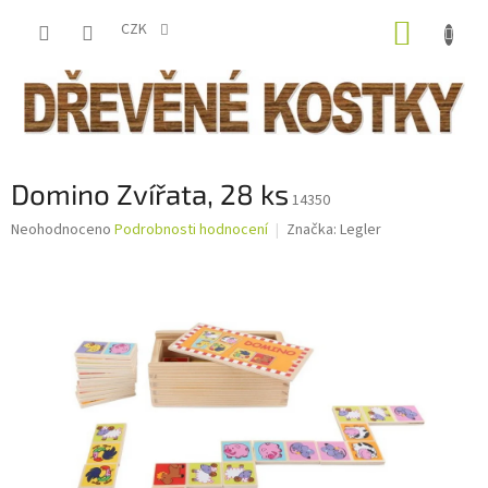
Přejít
NÁKUP
na
CZK
obsah
KOŠÍK
Domino Zvířata, 28 ks
14350
Průměrné
Neohodnoceno
Podrobnosti hodnocení
Značka:
Legler
hodnocení
produktu
je
0,0
z
5
hvězdiček.