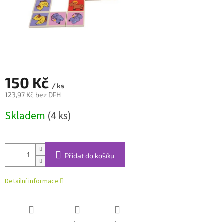
150 Kč
/ ks
123,97 Kč bez DPH
Měrná
Skladem
(4 ks)
cena:
Přidat do košíku
Detailní informace