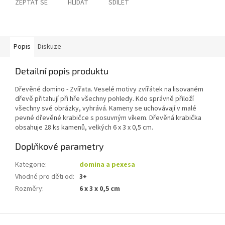
ZEPTAT SE
HLÍDAT
SDÍLET
Popis
Diskuze
Detailní popis produktu
Dřevěné domino - Zvířata. Veselé motivy zvířátek na lisovaném
dřevě přitahují při hře všechny pohledy. Kdo správně přiloží
všechny své obrázky, vyhrává. Kameny se uchovávají v malé
pevné dřevěné krabičce s posuvným víkem. Dřevěná krabička
obsahuje 28 ks kamenů, velkých 6 x 3 x 0,5 cm.
Doplňkové parametry
Kategorie
:
domina a pexesa
Vhodné pro děti od
:
3+
Rozměry
:
6 x 3 x 0,5 cm
Z