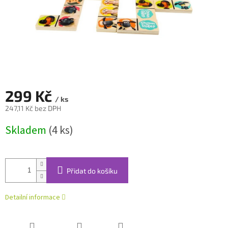
299 Kč
/ ks
247,11 Kč bez DPH
Měrná
Skladem
(4 ks)
cena:
Přidat do košíku
Detailní informace