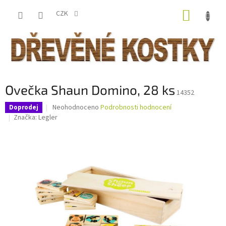
Přejít
NÁKUP
na
CZK
obsah
KOŠÍK
Ovečka Shaun Domino, 28 ks
14352
Průměrné
Neohodnoceno
Podrobnosti hodnocení
Doprodej
hodnocení
Značka:
Legler
produktu
je
0,0
z
5
hvězdiček.