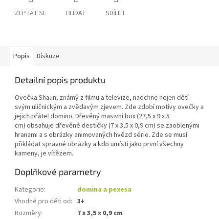
ZEPTAT SE
HLÍDAT
SDÍLET
Popis
Diskuze
Detailní popis produktu
Ovečka Shaun, známý z filmu a televize, nadchne nejen dětí
svým uličnickým a zvědavým zjevem. Zde zdobí motivy ovečky a
jejich přátel domino. Dřevěný masivní box (27,5 x 9 x 5
cm) obsahuje dřevěné destičky (7 x 3,5 x 0,9 cm) se zaoblenými
hranami a s obrázky animovaných hvězd série. Zde se musí
přikládat správné obrázky a kdo umísti jako první všechny
kameny, je vítězem.
Doplňkové parametry
Kategorie
:
domina a pexesa
Vhodné pro děti od
:
3+
Rozměry
:
7 x 3,5 x 0,9 cm