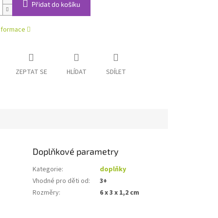
Přidat do košíku
informace
ZEPTAT SE
HLÍDAT
SDÍLET
Doplňkové parametry
Kategorie
:
doplňky
Vhodné pro děti od
:
3+
Rozměry
:
6 x 3 x 1,2 cm