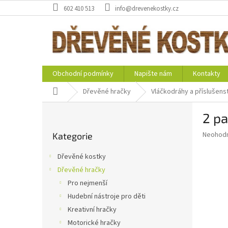
Přejít
602 410 513
info@drevenekostky.cz
na
obsah
Obchodní podmínky
Napište nám
Kontakty
Domů
Dřevěné hračky
Vláčkodráhy a příslušenst
P
2 pa
o
Přeskočit
s
Průměr
Neohod
Kategorie
kategorie
t
hodnoce
r
produkt
Dřevěné kostky
a
je
Dřevěné hračky
0,0
n
z
Pro nejmenší
n
5
í
Hudební nástroje pro děti
hvězdič
p
Kreativní hračky
a
Motorické hračky