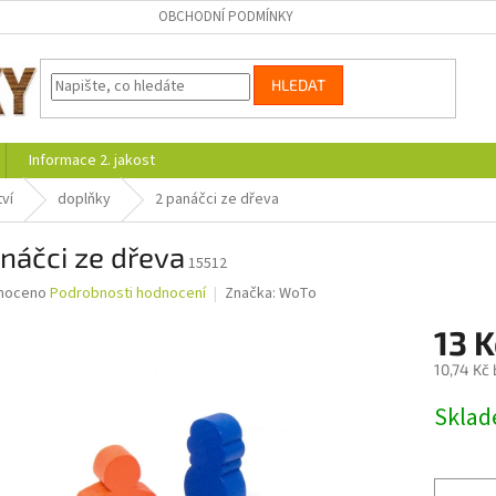
OBCHODNÍ PODMÍNKY
HLEDAT
Informace 2. jakost
ví
doplňky
2 panáčci ze dřeva
náčci ze dřeva
15512
né
noceno
Podrobnosti hodnocení
Značka:
WoTo
ní
13 
u
10,74 Kč
Měrná
Skla
cena:
ek.