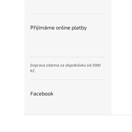
Přijímáme online platby
Doprava zdarma za objednávku od 3000
Kč.
Facebook
Z
á
p