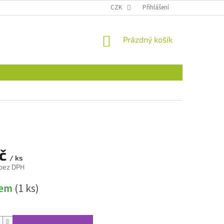
CZK
Přihlášení
NÁKUPNÍ
Prázdný košík
KOŠÍK
Kč
/ ks
 bez DPH
dem
(1 ks)