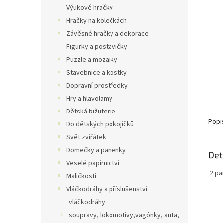
n
Výukové hračky
e
Hračky na kolečkách
l
Závěsné hračky a dekorace
Figurky a postavičky
Puzzle a mozaiky
Stavebnice a kostky
Dopravní prostředky
Hry a hlavolamy
Dětská bižuterie
Popi
Do dětských pokojíčků
Svět zvířátek
Domečky a panenky
Det
Veselé papírnictví
2 pa
Maličkosti
Vláčkodráhy a příslušenství
vláčkodráhy
soupravy, lokomotivy,vagónky, auta,