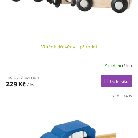
u
k
t
ů
Vláček dřevěný - přírodní
Skladem
(2 ks)
189,26 Kč bez DPH
Do košíku
229 Kč
/ ks
Kód:
15405