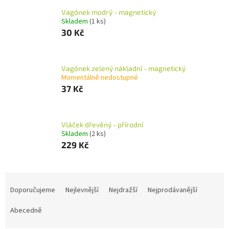
Vagónek modrý - magnetický
Skladem
(1 ks)
30 Kč
Vagónek zelený nákladní - magnetický
Momentálně nedostupné
37 Kč
Vláček dřevěný - přírodní
Skladem
(2 ks)
229 Kč
Ř
a
Doporučujeme
Nejlevnější
Nejdražší
Nejprodávanější
z
e
Abecedně
n