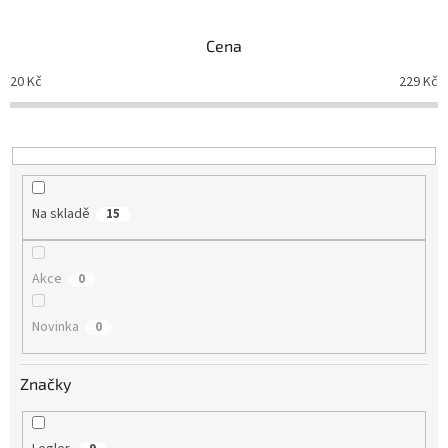
í
p
Cena
r
o
20
Kč
229
Kč
d
u
k
t
ů
Na skladě
15
Akce
0
Novinka
0
Značky