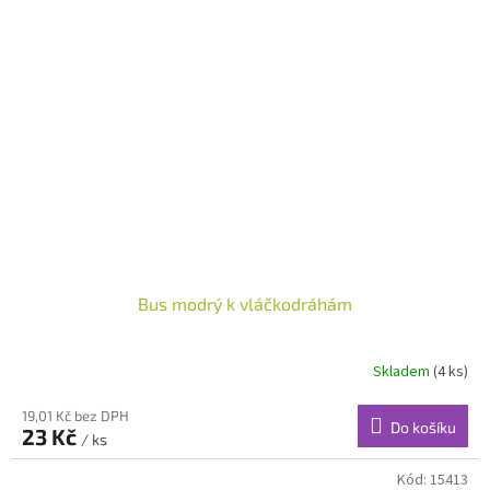
Bus modrý k vláčkodráhám
Skladem
(4 ks)
19,01 Kč bez DPH
Do košíku
23 Kč
/ ks
Kód:
15413