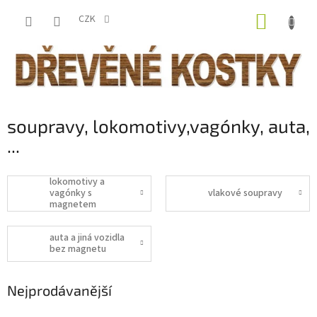
Přejít
NÁKUP
na
CZK
obsah
KOŠÍK
soupravy, lokomotivy,vagónky, auta,
...
lokomotivy a
vagónky s
vlakové soupravy
magnetem
auta a jiná vozidla
bez magnetu
Nejprodávanější