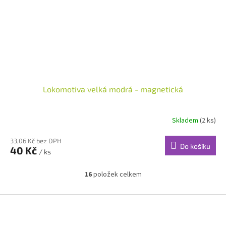
Lokomotiva velká modrá - magnetická
Skladem
(2 ks)
33,06 Kč bez DPH
Do košíku
40 Kč
/ ks
16
položek celkem
O
v
l
Z
á
á
d
p