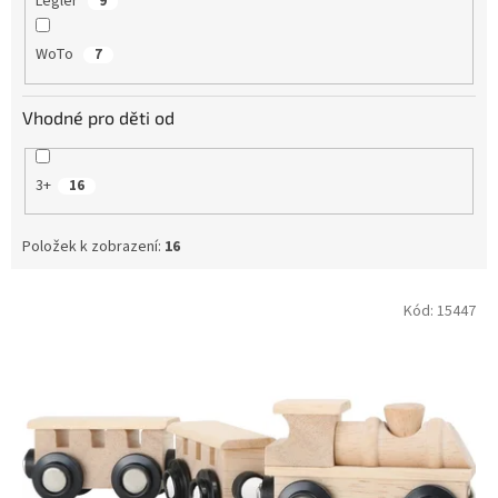
Legler
9
WoTo
7
Vhodné pro děti od
3+
16
Položek k zobrazení:
16
V
Kód:
15447
ý
p
i
s
p
r
o
d