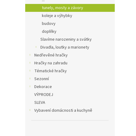
...
tunely, mosty a závory
koleje a výhybky
budovy
doplňky
Slavíme narozeniny a svátky
Divadla, loutky a marionety
Nedřevěné hračky
Hračky na zahradu
Tématické hračky
Sezonní
Dekorace
VÝPRODEJ
SLEVA
Vybavení domácnosti a kuchyně