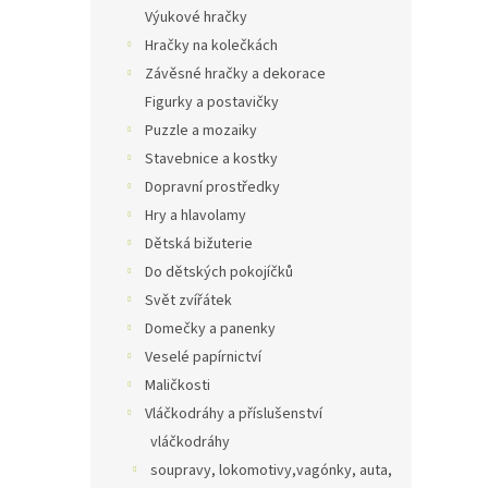
n
Výukové hračky
e
Hračky na kolečkách
l
Závěsné hračky a dekorace
Figurky a postavičky
Puzzle a mozaiky
Stavebnice a kostky
Dopravní prostředky
Hry a hlavolamy
Dětská bižuterie
Do dětských pokojíčků
Svět zvířátek
Domečky a panenky
Veselé papírnictví
Maličkosti
Vláčkodráhy a příslušenství
vláčkodráhy
soupravy, lokomotivy,vagónky, auta,