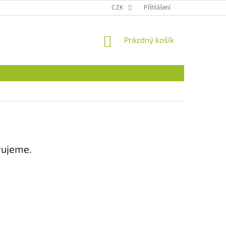
CZK
Přihlášení
NÁKUPNÍ
Prázdný košík
KOŠÍK
vujeme.