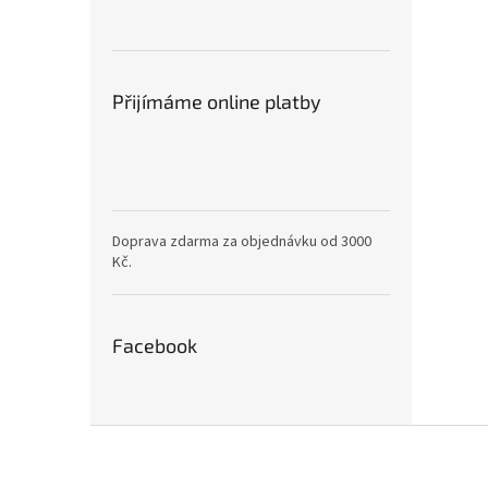
Přijímáme online platby
Doprava zdarma za objednávku od 3000
Kč.
Facebook
Z
á
p