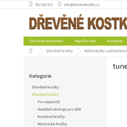
Přejít
602 410 513
info@drevenekostky.cz
na
obsah
Obchodní podmínky
Napište nám
Kontakty
Domů
Dřevěné hračky
Vláčkodráhy a příslušenst
P
tune
o
Přeskočit
s
Kategorie
kategorie
t
r
Dřevěné kostky
a
Dřevěné hračky
n
Pro nejmenší
n
í
Hudební nástroje pro děti
p
Kreativní hračky
a
Motorické hračky