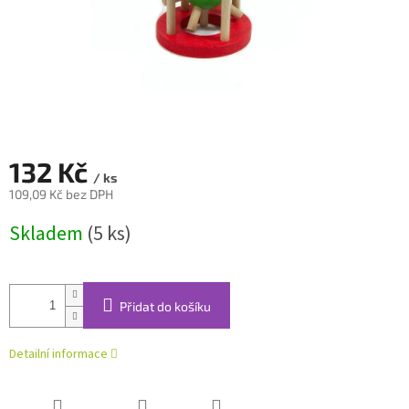
132 Kč
/ ks
109,09 Kč bez DPH
Měrná
Skladem
(5 ks)
cena:
Přidat do košíku
Detailní informace