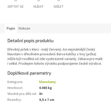
ZEPTAT SE
HLÍDAT
SDÍLET
Popis
Diskuze
Detailní popis produktu
Dřevěný ježek v kleci - malý červený. Asi nejznámější český
hlavolam v dřevěném provedení. Barva kuličky s trny (ježka)
může být rozdílná od zde vyobrazené varianty. Zábava pro malé
i velké. Prodejem tohoto výrobku podporujeme české výrobce.
Doplňkové parametry
Kategorie
:
hlavolamy
Hmotnost
:
0.065 kg
Vhodné pro děti od
:
8+
Rozměry
:
9,5 x 7 cm