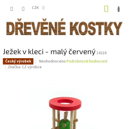
Přejít
NÁKUP
na
CZK
obsah
KOŠÍK
Ježek v kleci - malý červený
14216
Průměrné
Neohodnoceno
Podrobnosti hodnocení
Český výrobek
hodnocení
Značka:
CZ výrobce
produktu
je
0,0
z
5
hvězdiček.