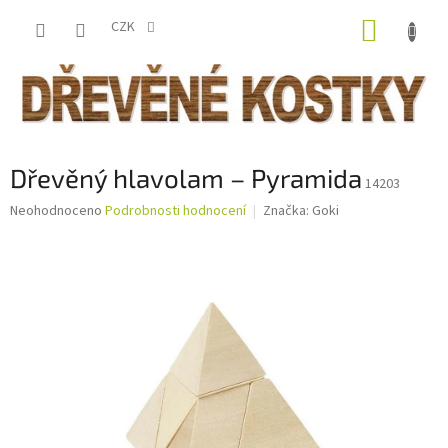
Přejít
NÁKUP
na
CZK
obsah
KOŠÍK
Dřevěný hlavolam – Pyramida
14203
Průměrné
Neohodnoceno
Podrobnosti hodnocení
Značka:
Goki
hodnocení
produktu
je
0,0
z
5
hvězdiček.