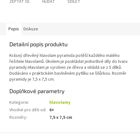
ZEPTAT SE
HLÍDAT
SDÍLET
Popis
Diskuze
Detailní popis produktu
Krásný dřevěný hlavolam pyramida potěší každého malého
řešitele hlavolamů. Úkolem je poskládat jednotlivé díly do tvaru
pyramidy.Hlavolam je vyroben ze dřeva a skládá se z 5 dílků.
Dodáváno v praktickém bavlněném pytlíku se šňůrkou. Rozměr
pyramidy je 7,5 x 7,5 cm.
Doplňkové parametry
Kategorie
:
hlavolamy
Vhodné pro děti od
:
6+
Rozměry
:
7,5 x 7,5 cm
Z