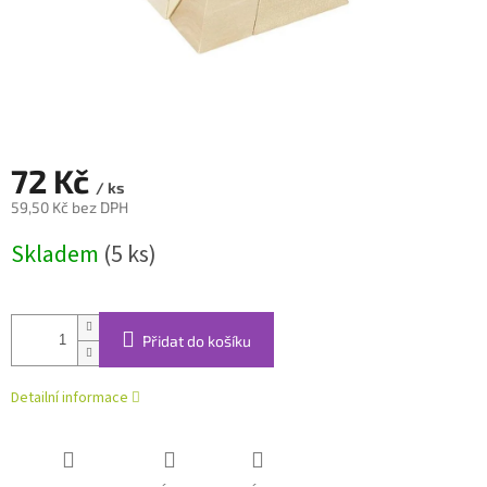
72 Kč
/ ks
59,50 Kč bez DPH
Měrná
Skladem
(5 ks)
cena:
Přidat do košíku
Detailní informace