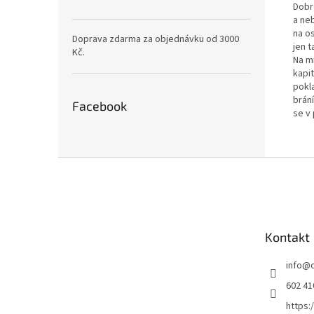
Dobr
a neb
na o
Doprava zdarma za objednávku od 3000
jen t
Kč.
Na m
kapi
pokl
brán
Facebook
se v
Z
á
p
a
t
Kontakt
í
info
@
602 41
https: