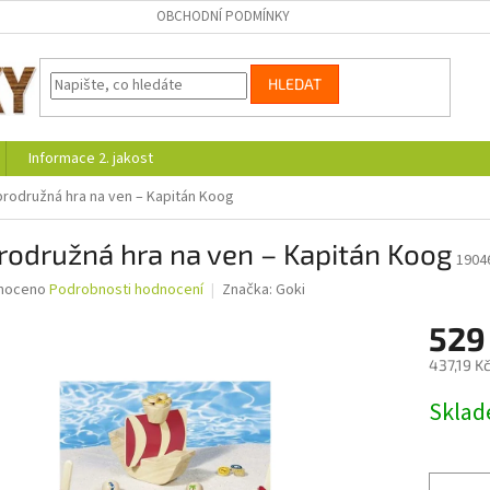
OBCHODNÍ PODMÍNKY
HLEDAT
Informace 2. jakost
rodružná hra na ven – Kapitán Koog
rodružná hra na ven – Kapitán Koog
1904
né
noceno
Podrobnosti hodnocení
Značka:
Goki
ní
529
u
437,19 K
Měrná
Skla
cena:
ek.