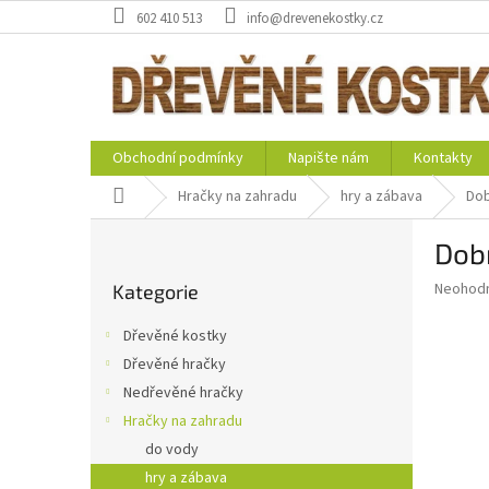
Přejít
602 410 513
info@drevenekostky.cz
na
obsah
Obchodní podmínky
Napište nám
Kontakty
Domů
Hračky na zahradu
hry a zábava
Dob
P
Dob
o
Přeskočit
s
Průměr
Neohod
Kategorie
kategorie
t
hodnoce
r
produkt
Dřevěné kostky
a
je
Dřevěné hračky
0,0
n
z
Nedřevěné hračky
n
5
í
Hračky na zahradu
hvězdič
p
do vody
a
hry a zábava