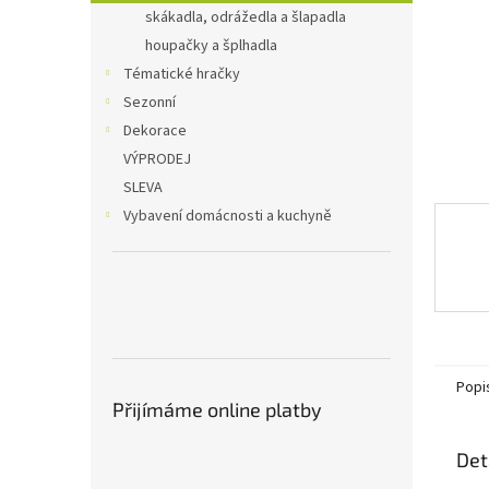
n
skákadla, odrážedla a šlapadla
e
houpačky a šplhadla
l
Tématické hračky
Sezonní
Dekorace
VÝPRODEJ
SLEVA
Vybavení domácnosti a kuchyně
Popi
Přijímáme online platby
Det