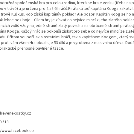
odružná společenská hra pro celou rodinu, která se hraje venku (třeba na p
o v trávě) a je určena pro 2 až 6 hráčů.Pirátská loď kapitána Kooga zakotvil
strově Kulikus. Kdo získá kapitánův poklad? Ale pozor! Kapitán Koog se ho
ak lehce bez boje... Cílem hry je získat co nejvíce mincí z jeho zlatého pokla
incích vidíš vždy na jedné straně zlatý povrch a na obrácené straně piráts
tána Kooga. Každý hráč se pokouší získat pro sebe co nejvíce mincí ze zlat
adu. Přitom soupeří jak s ostatními hráči, tak s kapitánem Koogem, který sv
í proti vám všem.Hra obsahuje 53 dílů a je vyrobena z masivního dřeva. Dod
 praktické přenosné bavlněné tašce.
drevenekostky.cz
0 513
//www.facebook.co