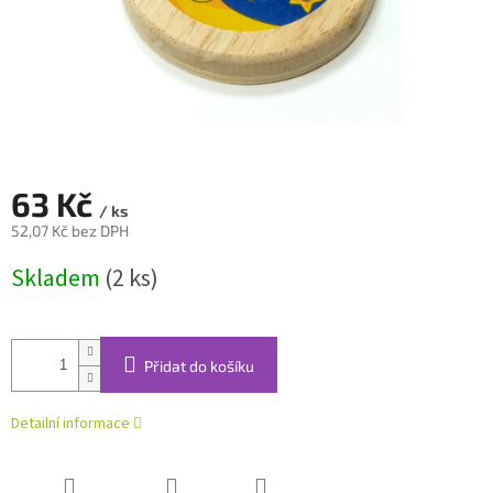
63 Kč
/ ks
52,07 Kč bez DPH
Měrná
Skladem
(2 ks)
cena:
Přidat do košíku
Detailní informace