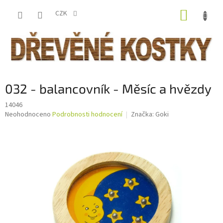
Přejít
NÁKUP
na
CZK
obsah
KOŠÍK
032 - balancovník - Měsíc a hvězdy
14046
Průměrné
Neohodnoceno
Podrobnosti hodnocení
Značka:
Goki
hodnocení
produktu
je
0,0
z
5
hvězdiček.