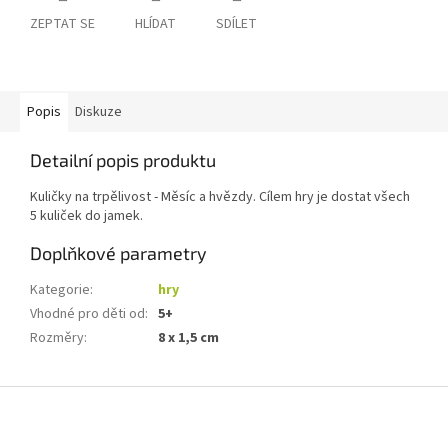
ZEPTAT SE
HLÍDAT
SDÍLET
Popis
Diskuze
Detailní popis produktu
Kuličky na trpělivost - Měsíc a hvězdy. Cílem hry je dostat všech
5 kuliček do jamek.
Doplňkové parametry
Kategorie
:
hry
Vhodné pro děti od
:
5+
Rozměry
:
8 x 1,5 cm
Z
á
p