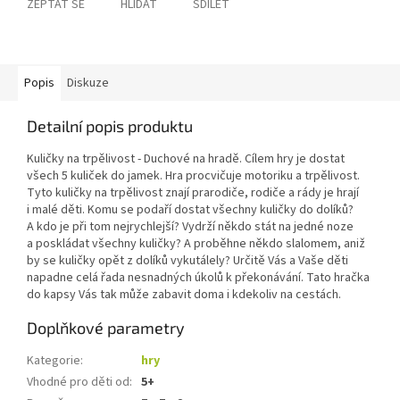
ZEPTAT SE
HLÍDAT
SDÍLET
Popis
Diskuze
Detailní popis produktu
Kuličky na trpělivost - Duchové na hradě. Cílem hry je dostat
všech 5 kuliček do jamek. Hra procvičuje motoriku a trpělivost.
Tyto kuličky na trpělivost znají prarodiče, rodiče a rády je hrají
i malé děti. Komu se podaří dostat všechny kuličky do dolíků?
A kdo je při tom nejrychlejší? Vydrží někdo stát na jedné noze
a poskládat všechny kuličky? A proběhne někdo slalomem, aniž
by se kuličky opět z dolíků vykutálely? Určitě Vás a Vaše děti
napadne celá řada nesnadných úkolů k překonávání. Tato hračka
do kapsy Vás tak může zabavit doma i kdekoliv na cestách.
Doplňkové parametry
Kategorie
:
hry
Vhodné pro děti od
:
5+