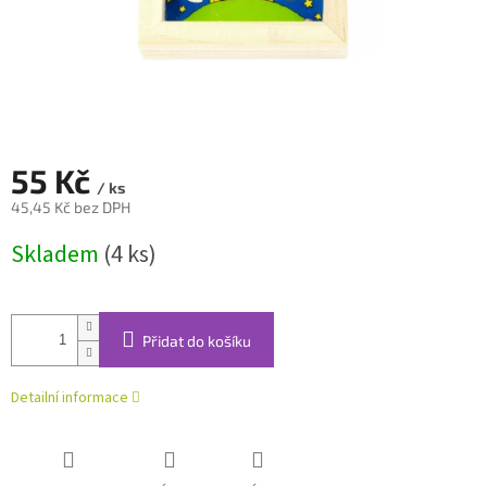
55 Kč
/ ks
45,45 Kč bez DPH
Měrná
Skladem
(4 ks)
cena:
Přidat do košíku
Detailní informace