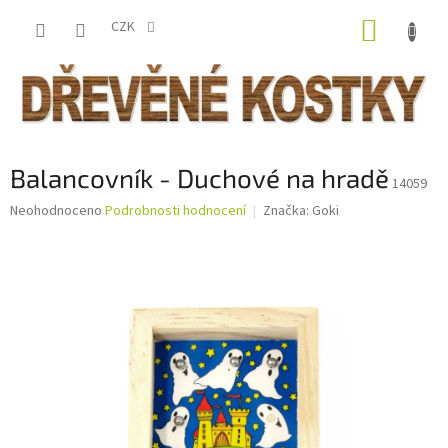
Přejít
NÁKUP
na
CZK
obsah
KOŠÍK
Balancovník - Duchové na hradě
14059
Průměrné
Neohodnoceno
Podrobnosti hodnocení
Značka:
Goki
hodnocení
produktu
je
0,0
z
5
hvězdiček.