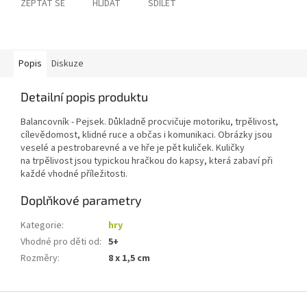
ZEPTAT SE
HLÍDAT
SDÍLET
Popis
Diskuze
Detailní popis produktu
Balancovník - Pejsek. Důkladně procvičuje motoriku, trpělivost,
cílevědomost, klidné ruce a občas i komunikaci. Obrázky jsou
veselé a pestrobarevné a ve hře je pět kuliček. Kuličky
na trpělivost jsou typickou hračkou do kapsy, která zabaví při
každé vhodné příležitosti.
Doplňkové parametry
Kategorie
:
hry
Vhodné pro děti od
:
5+
Rozměry
:
8 x 1,5 cm
Z