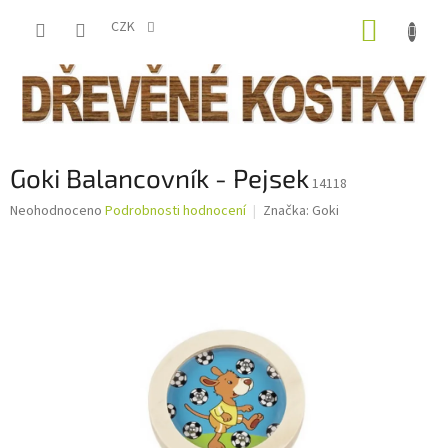
Přejít
NÁKUP
na
CZK
obsah
KOŠÍK
Goki Balancovník - Pejsek
14118
Průměrné
Neohodnoceno
Podrobnosti hodnocení
Značka:
Goki
hodnocení
produktu
je
0,0
z
5
hvězdiček.