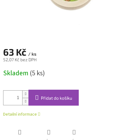
63 Kč
/ ks
52,07 Kč bez DPH
Měrná
Skladem
(5 ks)
cena:
Přidat do košíku
Detailní informace