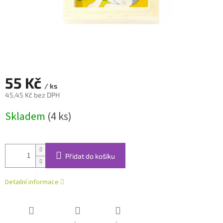
55 Kč
/ ks
45,45 Kč bez DPH
Měrná
Skladem
(4 ks)
cena:
Přidat do košíku
Detailní informace