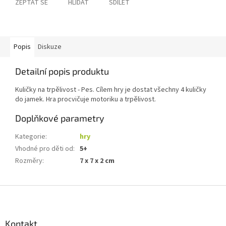
ZEPTAT SE
HLÍDAT
SDÍLET
Popis
Diskuze
Detailní popis produktu
Kuličky na trpělivost - Pes. Cílem hry je dostat všechny 4 kuličky
do jamek. Hra procvičuje motoriku a trpělivost.
Doplňkové parametry
Kategorie
:
hry
Vhodné pro děti od
:
5+
Rozměry
:
7 x 7 x 2 cm
Z
á
p
a
Kontakt