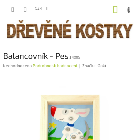
Přejít
NÁKUP
na
CZK
obsah
KOŠÍK
Balancovník - Pes
14085
Průměrné
Neohodnoceno
Podrobnosti hodnocení
Značka:
Goki
hodnocení
produktu
je
0,0
z
5
hvězdiček.