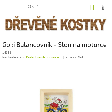
Přejít
NÁKUP
na
CZK
obsah
KOŠÍK
Goki Balancovník - Slon na motorce
14112
Průměrné
Neohodnoceno
Podrobnosti hodnocení
Značka:
Goki
hodnocení
produktu
je
0,0
z
5
hvězdiček.