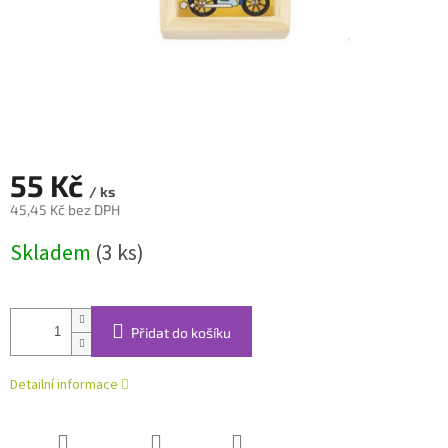
55 Kč
/ ks
45,45 Kč bez DPH
Měrná
Skladem
(3 ks)
cena:
Přidat do košíku
Detailní informace