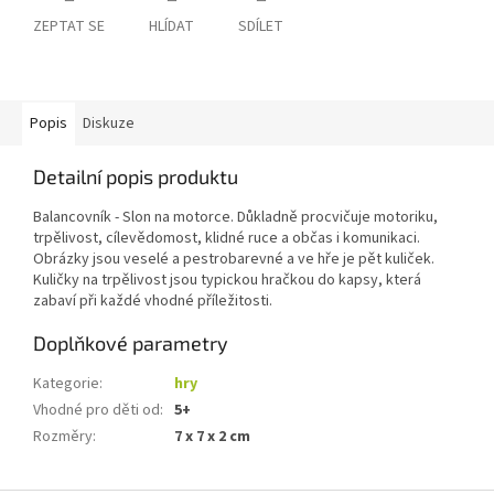
ZEPTAT SE
HLÍDAT
SDÍLET
Popis
Diskuze
Detailní popis produktu
Balancovník - Slon na motorce. Důkladně procvičuje motoriku,
trpělivost, cílevědomost, klidné ruce a občas i komunikaci.
Obrázky jsou veselé a pestrobarevné a ve hře je pět kuliček.
Kuličky na trpělivost jsou typickou hračkou do kapsy, která
zabaví při každé vhodné příležitosti.
Doplňkové parametry
Kategorie
:
hry
Vhodné pro děti od
:
5+
Rozměry
:
7 x 7 x 2 cm