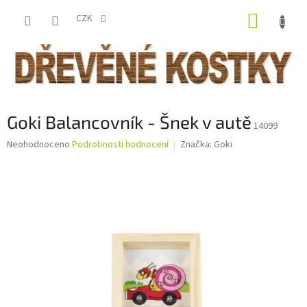
Přejít
NÁKUP
na
CZK
obsah
KOŠÍK
Goki Balancovník - Šnek v autě
14099
Průměrné
Neohodnoceno
Podrobnosti hodnocení
Značka:
Goki
hodnocení
produktu
je
0,0
z
5
hvězdiček.