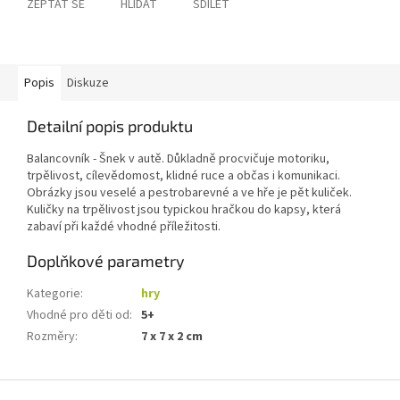
ZEPTAT SE
HLÍDAT
SDÍLET
Popis
Diskuze
Detailní popis produktu
Balancovník - Šnek v autě. Důkladně procvičuje motoriku,
trpělivost, cílevědomost, klidné ruce a občas i komunikaci.
Obrázky jsou veselé a pestrobarevné a ve hře je pět kuliček.
Kuličky na trpělivost jsou typickou hračkou do kapsy, která
zabaví při každé vhodné příležitosti.
Doplňkové parametry
Kategorie
:
hry
Vhodné pro děti od
:
5+
Rozměry
:
7 x 7 x 2 cm
Z