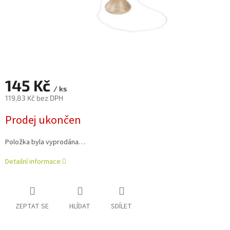
145 Kč
/ ks
119,83 Kč bez DPH
Měrná
Prodej ukončen
cena:
Položka byla vyprodána…
Detailní informace
ZEPTAT SE
HLÍDAT
SDÍLET