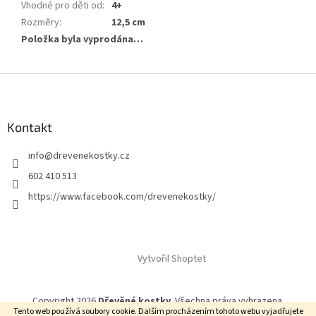
Vhodné pro děti od
:
4+
Rozměry
:
12,5 cm
Položka byla vyprodána…
Z
á
p
a
Kontakt
t
info
@
drevenekostky.cz
í
602 410 513
https://www.facebook.com/drevenekostky/
Vytvořil Shoptet
Copyright 2026
Dřevěné kostky
. Všechna práva vyhrazena.
Tento web používá soubory cookie. Dalším procházením tohoto webu vyjadřujete