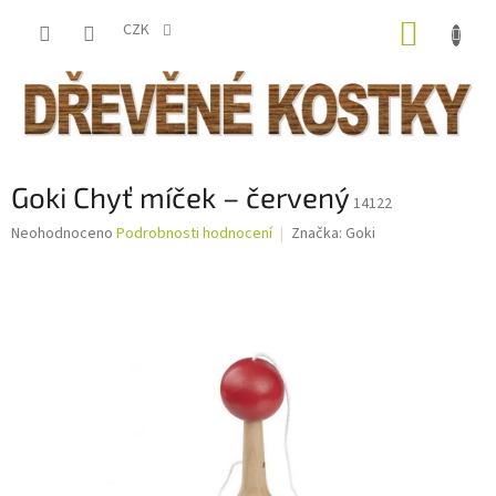
Přejít
NÁKUP
na
CZK
obsah
KOŠÍK
Goki Chyť míček – červený
14122
Průměrné
Neohodnoceno
Podrobnosti hodnocení
Značka:
Goki
hodnocení
produktu
je
0,0
z
5
hvězdiček.