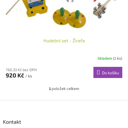
u
k
t
ů
Hudební set - Žirafa
Skladem
(1 ks)
760,33 Kč bez DPH
Do košíku
920 Kč
/ ks
1
položek celkem
O
v
l
Z
á
á
d
p
a
a
Kontakt
c