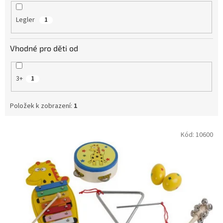
Legler
1
Vhodné pro děti od
3+
1
Položek k zobrazení:
1
V
Kód:
10600
ý
p
i
s
p
r
o
d