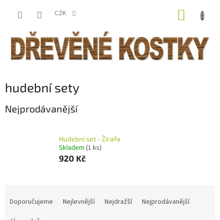
Přejít
NÁKUP
na
CZK
obsah
KOŠÍK
hudební sety
Nejprodávanější
Hudební set - Žirafa
Skladem
(1 ks)
920 Kč
Ř
a
Doporučujeme
Nejlevnější
Nejdražší
Nejprodávanější
z