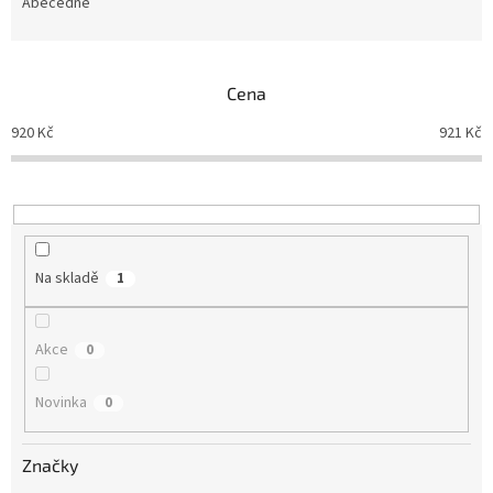
e
Abecedně
n
í
p
Cena
r
o
920
Kč
921
Kč
d
u
k
t
ů
Na skladě
1
Akce
0
Novinka
0
Značky