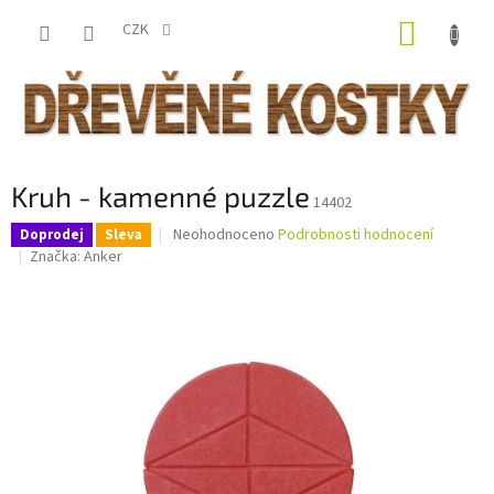
Přejít
NÁKUP
na
CZK
obsah
KOŠÍK
Kruh - kamenné puzzle
14402
Průměrné
Neohodnoceno
Podrobnosti hodnocení
Doprodej
Sleva
hodnocení
Značka:
Anker
produktu
je
0,0
z
5
hvězdiček.