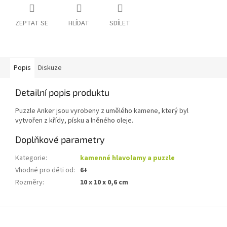
ZEPTAT SE
HLÍDAT
SDÍLET
Popis
Diskuze
Detailní popis produktu
Puzzle Anker jsou vyrobeny z umělého kamene, který byl
vytvořen z křídy, písku a lněného oleje.
Doplňkové parametry
Kategorie
:
kamenné hlavolamy a puzzle
Vhodné pro děti od
:
6+
Rozměry
:
10 x 10 x 0,6 cm
Z
á