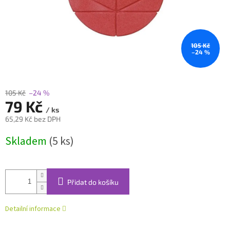
105 Kč
–24 %
105 Kč
–24 %
79 Kč
/ ks
65,29 Kč bez DPH
Měrná
Skladem
(5 ks)
cena:
Přidat do košíku
Detailní informace