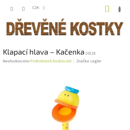
Přejít
NÁKUP
na
CZK
obsah
KOŠÍK
Klapací hlava – Kačenka
10118
Průměrné
Neohodnoceno
Podrobnosti hodnocení
Značka:
Legler
hodnocení
produktu
je
0,0
z
5
hvězdiček.