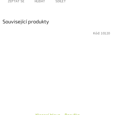
ZEPTAT SE
HLÍDAT
SDÍLET
Související produkty
Kód:
10120
Klapací hlava – Beruška