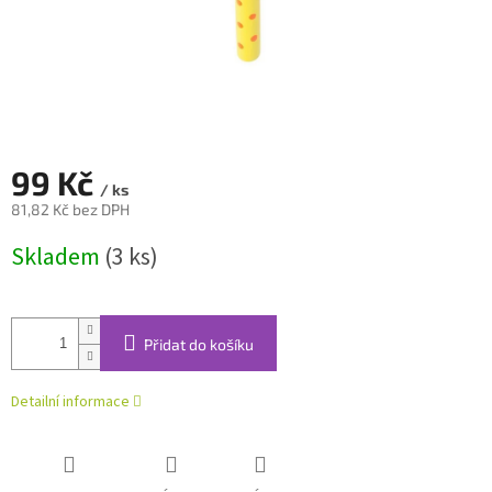
99 Kč
/ ks
81,82 Kč bez DPH
Měrná
Skladem
(3 ks)
cena:
Přidat do košíku
Detailní informace