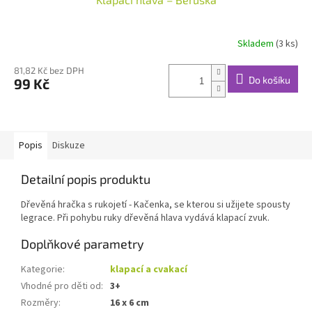
Skladem
(3 ks)
81,82 Kč bez DPH
Do košíku
99 Kč
Popis
Diskuze
Detailní popis produktu
Dřevěná hračka s rukojetí - Kačenka, se kterou si užijete spousty
legrace. Při pohybu ruky dřevěná hlava vydává klapací zvuk.
Doplňkové parametry
Kategorie
:
klapací a cvakací
Vhodné pro děti od
:
3+
Rozměry
:
16 x 6 cm