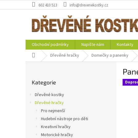
Přejít
602 410 513
info@drevenekostky.cz
na
obsah
Obchodní podmínky
Napište nám
Kontakty
Domů
Dřevěné hračky
Domečky a panenky
P
Pan
o
Přeskočit
s
Kategorie
kategorie
Dopro
t
r
Dřevěné kostky
a
Dřevěné hračky
n
Pro nejmenší
n
í
Hudební nástroje pro děti
p
Kreativní hračky
a
Motorické hračky