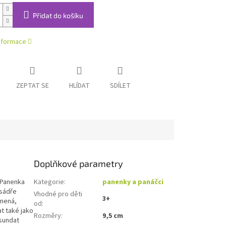
Přidat do košíku
informace
ZEPTAT SE
HLÍDAT
SDÍLET
Doplňkové parametry
 Panenka
Kategorie
:
panenky a panáčci
 sádře
Vhodné pro děti
3+
amená,
od
:
t také jako
Rozměry
:
9,5 cm
 sundat