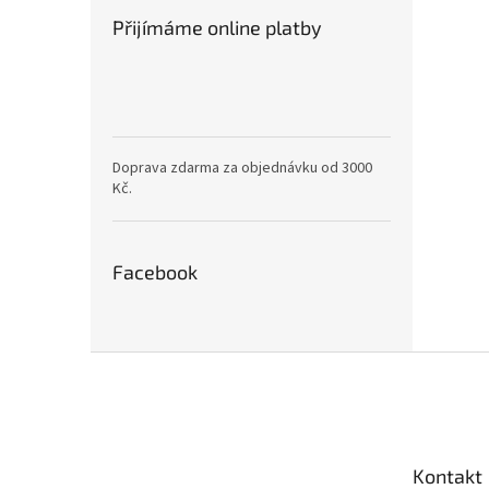
Přijímáme online platby
Doprava zdarma za objednávku od 3000
Kč.
Facebook
Z
á
p
a
t
Kontakt
í