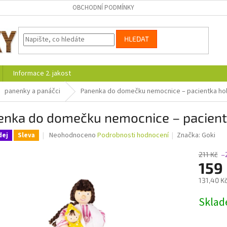
OBCHODNÍ PODMÍNKY
HLEDAT
Informace 2. jakost
panenky a panáčci
Panenka do domečku nemocnice – pacientka hol
enka do domečku nemocnice – pacient
Průměrné
Neohodnoceno
Podrobnosti hodnocení
Značka:
Goki
dej
Sleva
hodnocení
produktu
211 Kč
–
je
159
0,0
131,40 K
z
5
Měrná
Skla
hvězdiček.
cena: