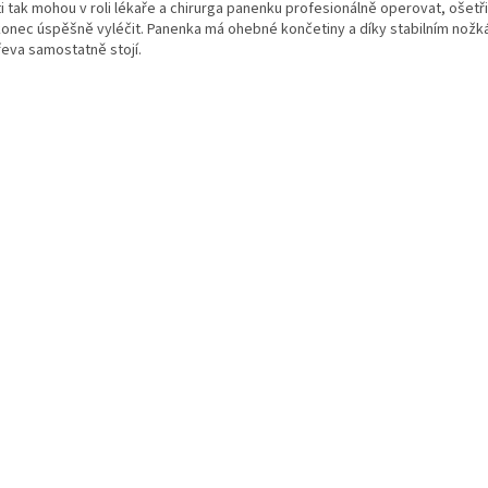
i tak mohou v roli lékaře a chirurga panenku profesionálně operovat, ošetři
konec úspěšně vyléčit. Panenka má ohebné končetiny a díky stabilním nož
řeva samostatně stojí.