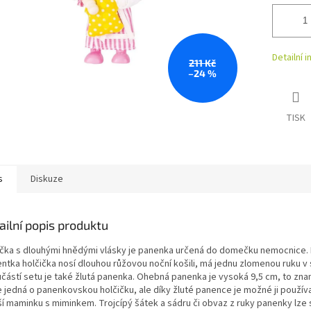
Detailní 
211 Kč
–24 %
TISK
s
Diskuze
ailní popis produktu
ička s dlouhými hnědými vlásky je panenka určená do domečku nemocnice.
entka holčička nosí dlouhou růžovou noční košili, má jednu zlomenou ruku v
učástí setu je také žlutá panenka. Ohebná panenka je vysoká 9,5 cm, to zn
e jedná o panenkovskou holčičku, ale díky žluté panence je možné ji používa
í maminku s miminkem. Trojcípý šátek a sádru či obvaz z ruky panenky lze