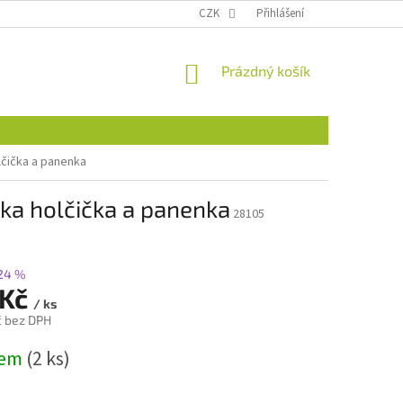
CZK
Přihlášení
NÁKUPNÍ
Prázdný košík
KOŠÍK
čička a panenka
ka holčička a panenka
28105
24 %
 Kč
/ ks
č bez DPH
dem
(2 ks)