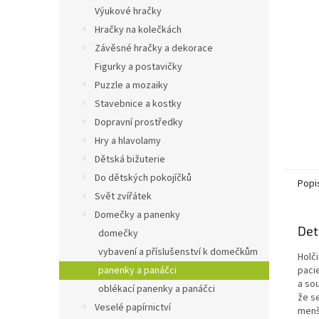
n
Výukové hračky
e
Hračky na kolečkách
l
Závěsné hračky a dekorace
Figurky a postavičky
Puzzle a mozaiky
Stavebnice a kostky
Dopravní prostředky
Hry a hlavolamy
Dětská bižuterie
Do dětských pokojíčků
Popi
Svět zvířátek
Domečky a panenky
Det
domečky
vybavení a příslušenství k domečkům
Holč
panenky a panáčci
paci
a so
oblékací panenky a panáčci
že s
Veselé papírnictví
menš