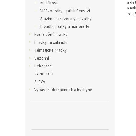
a dět
Maličkosti
a na
Vláčkodráhy a příslušenství
ze d
Slavíme narozeniny a svátky
Divadla, loutky a marionety
Nedřevěné hračky
Hračky na zahradu
Tématické hračky
Sezonní
Dekorace
VÝPRODEJ
SLEVA
Vybavení domácnosti a kuchyně