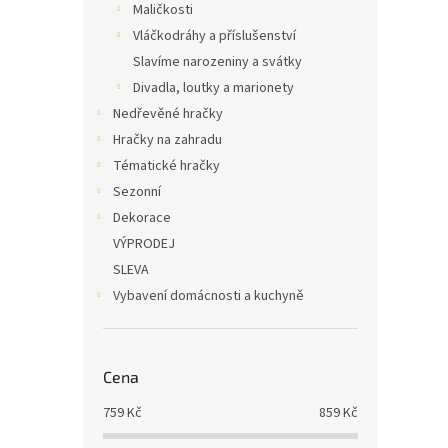
Maličkosti
Vláčkodráhy a příslušenství
Slavíme narozeniny a svátky
Divadla, loutky a marionety
Nedřevěné hračky
Hračky na zahradu
Tématické hračky
Sezonní
Dekorace
VÝPRODEJ
SLEVA
Vybavení domácnosti a kuchyně
Cena
759
Kč
859
Kč