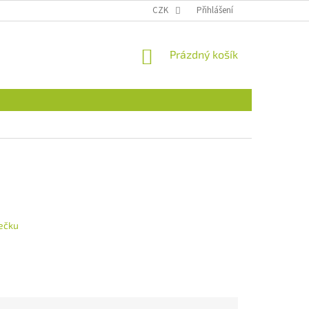
CZK
Přihlášení
NÁKUPNÍ
Prázdný košík
KOŠÍK
ečku