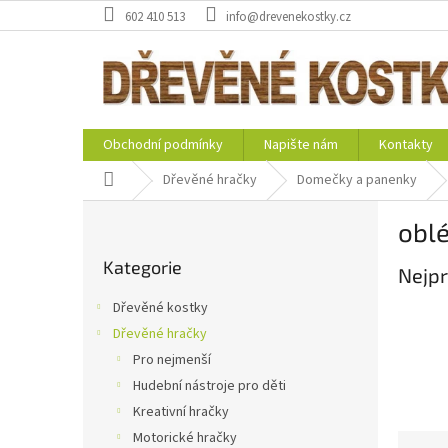
Přejít
602 410 513
info@drevenekostky.cz
na
obsah
Obchodní podmínky
Napište nám
Kontakty
Domů
Dřevěné hračky
Domečky a panenky
P
oblé
o
Přeskočit
s
Kategorie
kategorie
Nejpr
t
r
Dřevěné kostky
a
Dřevěné hračky
n
Pro nejmenší
n
í
Hudební nástroje pro děti
p
Kreativní hračky
a
Motorické hračky
Ř