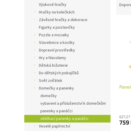
n
a
Výukové hračky
Dopor
e
z
Hračky na kolečkách
l
e
Závěsné hračky a dekorace
V
n
Figurky a postavičky
ý
í
Puzzle a mozaiky
p
p
i
r
Stavebnice a kostky
s
o
Dopravní prostředky
p
d
Hry a hlavolamy
r
u
Dětská bižuterie
o
k
Do dětských pokojíčků
d
t
Svět zvířátek
u
ů
Pane
k
Domečky a panenky
t
domečky
ů
vybavení a příslušenství k domečkům
panenky a panáčci
627,27
oblékací panenky a panáčci
759
Veselé papírnictví