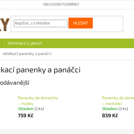
OBCHODNÍ PODMÍNKY
HLEDAT
Informace 2. jakost
oblékací panenky a panáčci
kací panenky a panáčci
odávanější
Panenky do domečku
Panenky do dom
– myšky
– medvídci
Skladem
(2 ks)
Skladem
(2 ks)
759 Kč
859 Kč