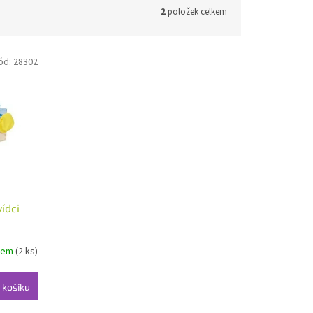
2
položek celkem
ód:
28302
ídci
dem
(2 ks)
 košíku