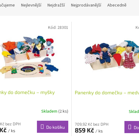
učujeme
Nejlevnější
Nejdražší
Nejprodávanější
Abecedně
Kód:
28301
K
nky do domečku – myšky
Panenky do domečku – medv
Skladem
(2 ks)
Skla
 Kč bez DPH
709,92 Kč bez DPH
Do košíku
Do
 Kč
859 Kč
/ ks
/ ks