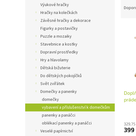
Ř
n
Výukové hračky
a
e
Dopor
Hračky na kolečkách
z
l
e
Závěsné hračky a dekorace
V
n
Figurky a postavičky
ý
í
Puzzle a mozaiky
p
p
Stavebnice a kostky
i
r
Dopravní prostředky
s
o
p
Hry a hlavolamy
d
r
u
Dětská bižuterie
o
k
Do dětských pokojíčků
d
t
Svět zvířátek
u
ů
Domečky a panenky
Doplň
k
práde
domečky
t
ů
vybavení a příslušenství k domečkům
panenky a panáčci
oblékací panenky a panáčci
329,75
399
Veselé papírnictví