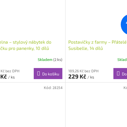
lna – stylový nábytek do
Postavičky z farmy – Přátelé
ku pro panenky, 10 dílů
Susibelle, 14 dílů
Skladem
(2 ks)
Skla
 Kč bez DPH
189,26 Kč bez DPH
Do košíku
Do
 Kč
229 Kč
/ ks
/ ks
Kód:
28254
K