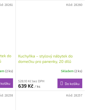
ód:
28261
Kód:
28260
ytek do
Kuchyňka – stylový nábytek do
ů
domečku pro panenky, 20 dílů
dem
(2 ks)
Skladem
(2 ks)
528,10 Kč bez DPH
 košíku
Do košíku
639 Kč
/ ks
ód:
28258
Kód:
28257