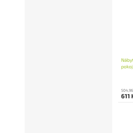
Nábyt
poko
504,96
611