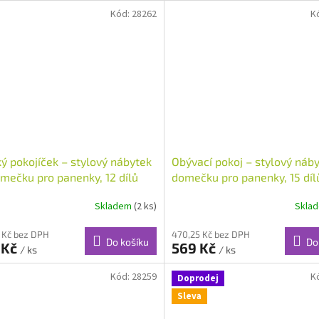
Kód:
28262
K
ý pokojíček – stylový nábytek
Obývací pokoj – stylový náb
mečku pro panenky, 12 dílů
domečku pro panenky, 15 díl
Skladem
(2 ks)
Skla
 Kč bez DPH
470,25 Kč bez DPH
Do košíku
Do
 Kč
569 Kč
/ ks
/ ks
Kód:
28259
K
Doprodej
Sleva