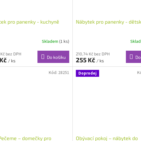
ek pro panenky - kuchyně
Nábytek pro panenky - dětsk
Skladem
(1 ks)
Skla
 Kč bez DPH
210,74 Kč bez DPH
Do košíku
Do
 Kč
255 Kč
/ ks
/ ks
Kód:
28251
K
Doprodej
 Pečeme – domečky pro
Obývací pokoj – nábytek do