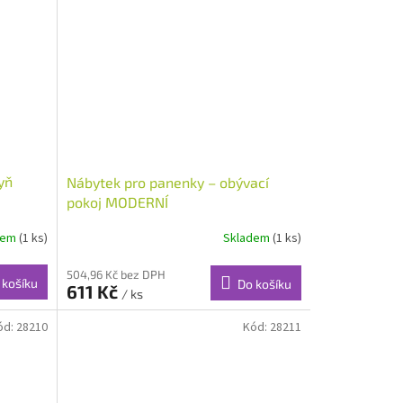
yň
Nábytek pro panenky – obývací
pokoj MODERNÍ
dem
(1 ks)
Skladem
(1 ks)
504,96 Kč bez DPH
 košíku
Do košíku
611 Kč
/ ks
ód:
28210
Kód:
28211