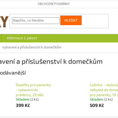
OBCHODNÍ PODMÍNKY
HLEDAT
Informace 2. jakost
vybavení a příslušenství k domečkům
avení a příslušenství k domečkům
odávanější
Doplňky pro panenky
Ložnice – stylový
- vybavení do
nábytek do dom
prádelny, 29 dílů
pro panenky, 18 
Skladem
(2 ks)
Skladem
(1 ks)
399 Kč
509 Kč