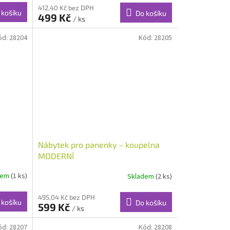
412,40 Kč bez DPH
 košíku
Do košíku
499 Kč
/ ks
ód:
28204
Kód:
28205
Nábytek pro panenky – koupelna
MODERNÍ
dem
(1 ks)
Skladem
(2 ks)
495,04 Kč bez DPH
 košíku
Do košíku
599 Kč
/ ks
ód:
28207
Kód:
28208