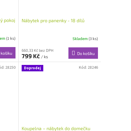
ý pokoj
Nábytek pro panenky - 18 dílů
dem
(1 ks)
Skladem
(3 ks)
660,33 Kč bez DPH
 košíku
Do košíku
799 Kč
/ ks
ód:
28250
Kód:
28246
Doprodej
Koupelna – nábytek do domečku