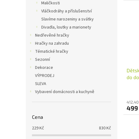
Maličkosti
Vláčkodráhy a příslušenství
Slavíme narozeniny a svátky
Divadla, loutky a marionety
Nedřevěné hračky
Hračky na zahradu
Tématické hračky
Sezonní
Dekorace
Dětsk
VÝPRODEJ
do do
SLEVA
Vybavení domácnosti a kuchyně
412,40
499
Cena
229
Kč
830
Kč