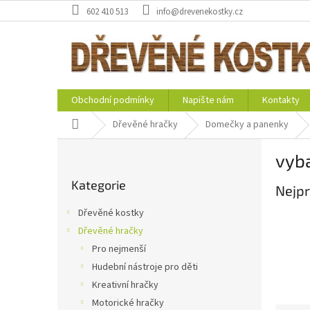
Přejít
602 410 513
info@drevenekostky.cz
na
obsah
Obchodní podmínky
Napište nám
Kontakty
Domů
Dřevěné hračky
Domečky a panenky
P
vyb
o
Přeskočit
s
Kategorie
kategorie
Nejpr
t
r
Dřevěné kostky
a
Dřevěné hračky
n
Pro nejmenší
n
í
Hudební nástroje pro děti
p
Kreativní hračky
a
Motorické hračky