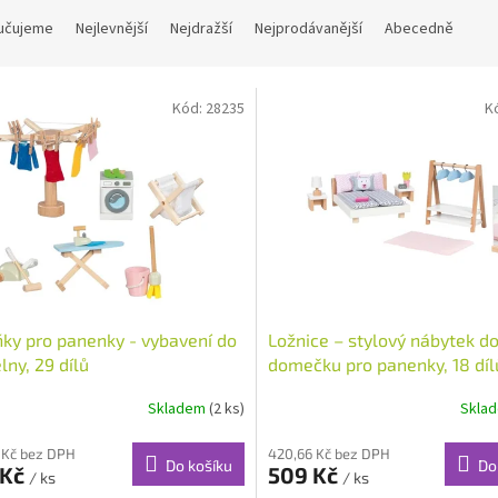
učujeme
Nejlevnější
Nejdražší
Nejprodávanější
Abecedně
Kód:
28235
K
ky pro panenky - vybavení do
Ložnice – stylový nábytek d
lny, 29 dílů
domečku pro panenky, 18 díl
Skladem
(2 ks)
Skla
 Kč bez DPH
420,66 Kč bez DPH
Do košíku
Do
 Kč
509 Kč
/ ks
/ ks