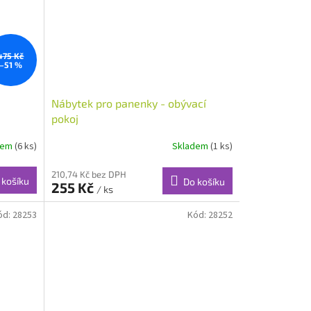
475 Kč
–51 %
Nábytek pro panenky - obývací
pokoj
dem
(6 ks)
Skladem
(1 ks)
210,74 Kč bez DPH
 košíku
Do košíku
255 Kč
/ ks
ód:
28253
Kód:
28252