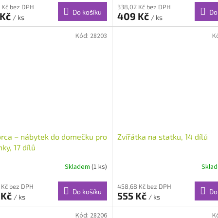
 Kč bez DPH
338,02 Kč bez DPH
Do košíku
Do
 Kč
409 Kč
/ ks
/ ks
Kód:
28203
K
rca – nábytek do domečku pro
Zvířátka na statku, 14 dílů
ky, 17 dílů
Skladem
(1 ks)
Skla
 Kč bez DPH
458,68 Kč bez DPH
Do košíku
Do
 Kč
555 Kč
/ ks
/ ks
Kód:
28206
K