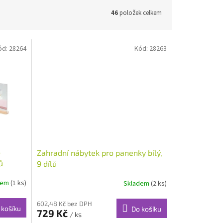
46
položek celkem
ód:
28264
Kód:
28263
o
Zahradní nábytek pro panenky bílý,
ů
9 dílů
dem
(1 ks)
Skladem
(2 ks)
602,48 Kč bez DPH
 košíku
Do košíku
729 Kč
/ ks