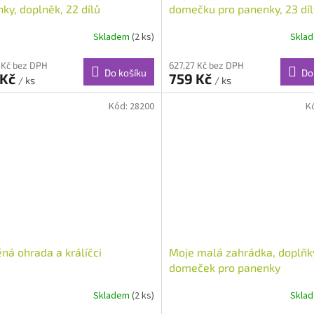
ky, doplněk, 22 dílů
domečku pro panenky, 23 díl
Skladem
(2 ks)
Skla
 Kč bez DPH
627,27 Kč bez DPH
Do košíku
Do
 Kč
759 Kč
/ ks
/ ks
Kód:
28200
K
ná ohrada a králíčci
Moje malá zahrádka, doplňk
domeček pro panenky
Skladem
(2 ks)
Skla