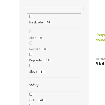
Na skladě
46
Koupe
Akce
0
domeč
Novinka
0
387,60
Doprodej
10
469
Sleva
3
Značky
Goki
42