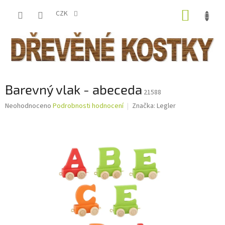
Přejít
NÁKUP
na
CZK
obsah
KOŠÍK
Barevný vlak - abeceda
21588
Průměrné
Neohodnoceno
Podrobnosti hodnocení
Značka:
Legler
hodnocení
produktu
je
0,0
z
5
hvězdiček.