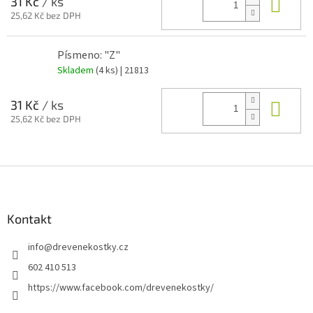
Do 
31 Kč
/ ks
25,62 Kč bez DPH
Písmeno: "Z"
Skladem
(4 ks)
| 21813
Do 
31 Kč
/ ks
25,62 Kč bez DPH
Z
á
p
a
Kontakt
t
info
@
drevenekostky.cz
í
602 410 513
https://www.facebook.com/drevenekostky/