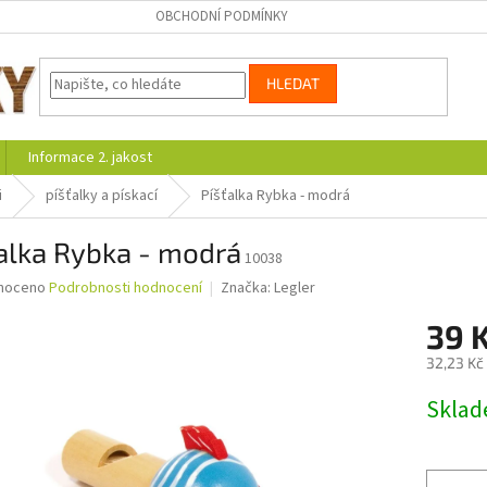
OBCHODNÍ PODMÍNKY
HLEDAT
Informace 2. jakost
i
píšťalky a pískací
Píšťalka Rybka - modrá
alka Rybka - modrá
10038
né
noceno
Podrobnosti hodnocení
Značka:
Legler
ní
39 
u
32,23 Kč
Měrná
Skla
cena:
ek.