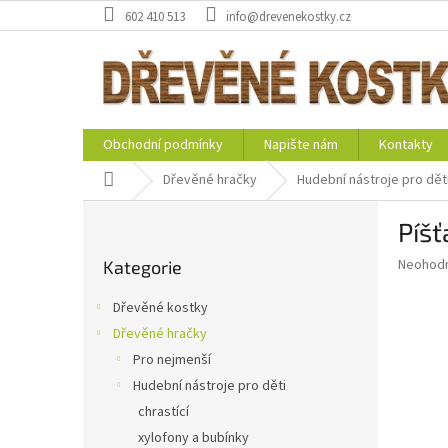
Přejít
602 410 513
info@drevenekostky.cz
na
obsah
Obchodní podmínky
Napište nám
Kontakty
Domů
Dřevěné hračky
Hudební nástroje pro dět
P
Píšť
o
Přeskočit
s
Průměr
Neohod
Kategorie
kategorie
t
hodnoce
r
produkt
Dřevěné kostky
a
je
Dřevěné hračky
0,0
n
z
Pro nejmenší
n
5
í
Hudební nástroje pro děti
hvězdič
p
chrastící
a
xylofony a bubínky