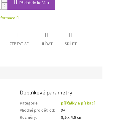
Přidat do košíku
informace
ZEPTAT SE
HLÍDAT
SDÍLET
Doplňkové parametry
Kategorie
:
píšťalky a pískací
Vhodné pro děti od
:
3+
Rozměry
:
8,5 x 4,5 cm