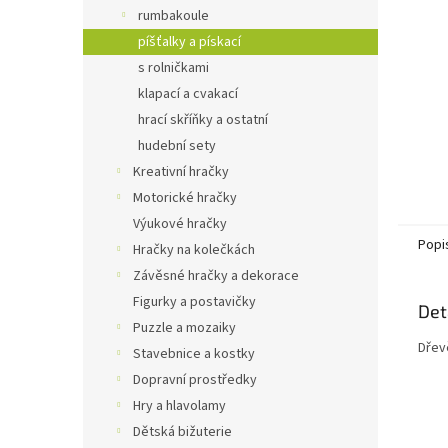
n
rumbakoule
e
píšťalky a pískací
l
s rolničkami
klapací a cvakací
hrací skříňky a ostatní
hudební sety
Kreativní hračky
Motorické hračky
Výukové hračky
Popi
Hračky na kolečkách
Závěsné hračky a dekorace
Figurky a postavičky
Det
Puzzle a mozaiky
Dřev
Stavebnice a kostky
Dopravní prostředky
Hry a hlavolamy
Dětská bižuterie