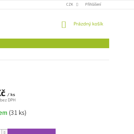
CZK
Přihlášení
NÁKUPNÍ
Prázdný košík
KOŠÍK
Kč
/ ks
 bez DPH
dem
(31 ks)