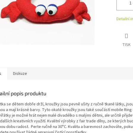
Detailní 
TISK
s
Diskuze
ailní popis produktu
átka se dětem dobře drží, kroužky jsou pevně ušity z ručně tkané látky, jso
nou a mají krásné barvy. Tyto okaté kroužky jsou také součástí mobile Ring 
ířátky je možné hrát nejen malé divadélko s malými dětmi, ale určitě přijde
dalších kreativních využití. Kvalitní výrobky z fair trade dílny, ze kterých b
hou dobu radost. Perte ručně na 30°C. Kvalitu a barevnost zachováte, pok
dete používat žádné agresivní čistící prostředky.