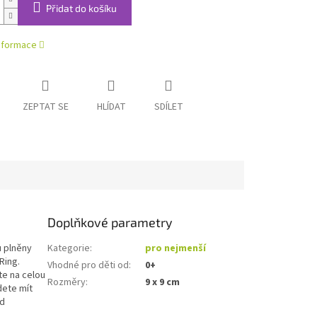
Přidat do košíku
informace
ZEPTAT SE
HLÍDAT
SDÍLET
Doplňkové parametry
u plněny
Kategorie
:
pro nejmenší
Ring.
Vhodné pro děti od
:
0+
te na celou
Rozměry
:
9 x 9 cm
udete mít
ud