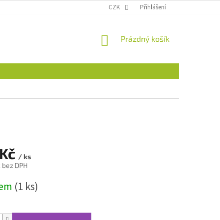
CZK
Přihlášení
NÁKUPNÍ
Prázdný košík
KOŠÍK
 Kč
/ ks
č bez DPH
dem
(1 ks)