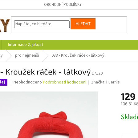
OBCHODNÍ PODMÍNKY
HLEDAT
Informace 2. jakost
ky
pro nejmenší
033 - Kroužek ráček - látkový
- Kroužek ráček - látkový
17120
Průměrné
Neohodnoceno
Podrobnosti hodnocení
Značka:
Fuernis
dej
hodnocení
produktu
129
je
106,61 K
0,0
z
Měrná
Skla
5
cena:
hvězdiček.