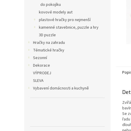
n
do pokojíku
e
kovové modely aut
l
plastové hračky pro nejmenší
kamenné stavebnice, puzzle a hry
3D puzzle
Hračky na zahradu
Tématické hračky
Sezonní
Dekorace
Popi
VÝPRODEJ
SLEVA
Vybavení domácnosti a kuchyně
Det
Zvíř
bavl
Se zv
řadu 
dlou
nebu