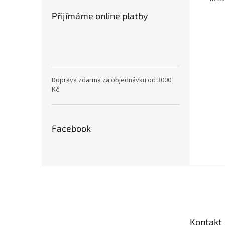
Přijímáme online platby
Doprava zdarma za objednávku od 3000
Kč.
Facebook
Z
á
p
a
t
Kontakt