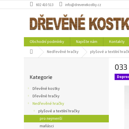
Přejít
602 410 513
info@drevenekostky.cz
na
obsah
Obchodní podmínky
Napište nám
Kontakty
Domů
Nedřevěné hračky
plyšové a textilní hrač
P
033 
o
Přeskočit
s
Kategorie
kategorie
Dopro
t
r
Dřevěné kostky
a
Dřevěné hračky
n
Nedřevěné hračky
n
í
plyšové a textilní hračky
p
pro nejmenší
a
maňásci