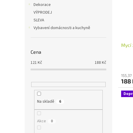
i
r
n
Dekorace
s
o
e
VÝPRODEJ
p
d
l
r
u
SLEVA
o
k
Vybavení domácnosti a kuchyně
d
t
u
ů
Mycí 
k
Cena
t
ů
121
Kč
188
Kč
155,37
188
Dopr
Na skladě
6
Akce
0