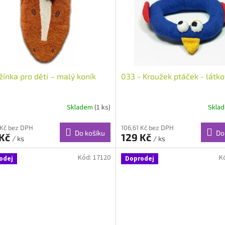
žínka pro děti – malý koník
033 - Kroužek ptáček - látk
Skladem
(1 ks)
Skla
 Kč bez DPH
106,61 Kč bez DPH
Do košíku
Do
 Kč
129 Kč
/ ks
/ ks
Kód:
17120
K
odej
Doprodej