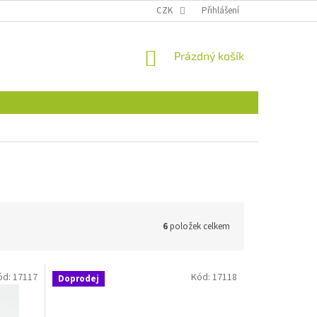
CZK
Přihlášení
NÁKUPNÍ
Prázdný košík
KOŠÍK
6
položek celkem
ód:
17117
Kód:
17118
Doprodej