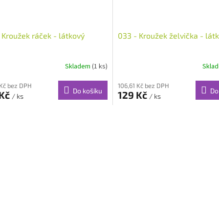
 Kroužek ráček - látkový
033 - Kroužek želvička - lát
Skladem
(1 ks)
Skla
 Kč bez DPH
106,61 Kč bez DPH
Do košíku
Do
 Kč
129 Kč
/ ks
/ ks
O
v
l
á
d
a
c
í
p
r
v