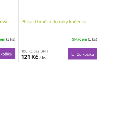
ková
Pískací hračka do ruky kačenka
dem
(1 ks)
Skladem
(1 ks)
100 Kč bez DPH
 košíku
Do košíku
121 Kč
/ ks