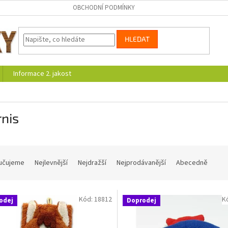
OBCHODNÍ PODMÍNKY
HLEDAT
Informace 2. jakost
nis
učujeme
Nejlevnější
Nejdražší
Nejprodávanější
Abecedně
Kód:
18812
K
odej
Doprodej