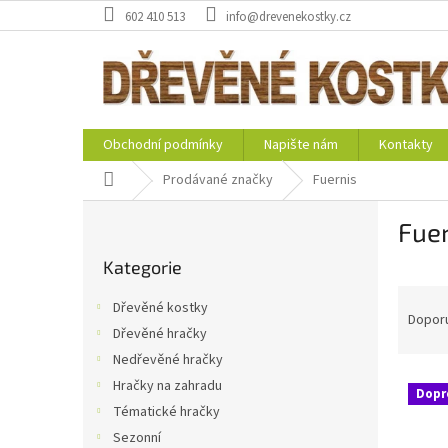
Přejít
602 410 513
info@drevenekostky.cz
na
obsah
Obchodní podmínky
Napište nám
Kontakty
Domů
Prodávané značky
Fuernis
P
Fuer
o
Přeskočit
s
Kategorie
kategorie
t
Ř
r
Dřevěné kostky
a
a
Dopor
Dřevěné hračky
z
n
Nedřevěné hračky
e
n
V
n
í
Hračky na zahradu
Dopr
ý
í
p
Tématické hračky
p
p
a
Sezonní