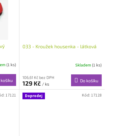
ový
033 - Kroužek housenka - látková
dem
(1 ks)
Skladem
(1 ks)
106,61 Kč bez DPH
 košíku
Do košíku
129 Kč
/ ks
ód:
17121
Kód:
17128
Doprodej