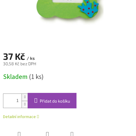
37 Kč
/ ks
30,58 Kč bez DPH
Měrná
Skladem
(1 ks)
cena:
Přidat do košíku
Detailní informace