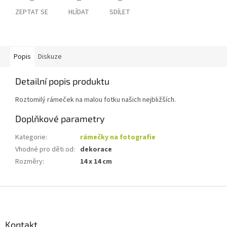
ZEPTAT SE
HLÍDAT
SDÍLET
Popis
Diskuze
Detailní popis produktu
Roztomilý rámeček na malou fotku našich nejbližších.
Doplňkové parametry
Kategorie
:
rámečky na fotografie
Vhodné pro děti od
:
dekorace
Rozměry
:
14 x 14 cm
Z
á
p
a
Kontakt