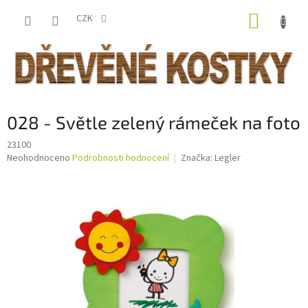
Přejít
NÁKUP
na
CZK
obsah
KOŠÍK
028 - Světle zelený rámeček na foto
23100
Průměrné
Neohodnoceno
Podrobnosti hodnocení
Značka:
Legler
hodnocení
produktu
je
0,0
z
5
hvězdiček.