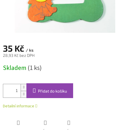
35 Kč
/ ks
28,93 Kč bez DPH
Měrná
Skladem
(1 ks)
cena:
Přidat do košíku
Detailní informace