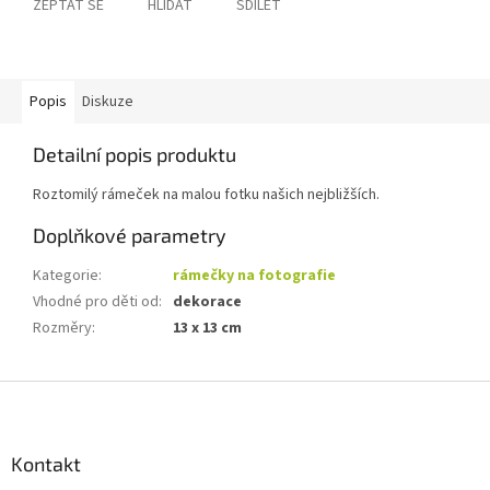
ZEPTAT SE
HLÍDAT
SDÍLET
Popis
Diskuze
Detailní popis produktu
Roztomilý rámeček na malou fotku našich nejbližších.
Doplňkové parametry
Kategorie
:
rámečky na fotografie
Vhodné pro děti od
:
dekorace
Rozměry
:
13 x 13 cm
Z
á
p
a
Kontakt
t