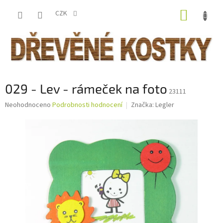
Přejít
NÁKUP
na
CZK
obsah
KOŠÍK
029 - Lev - rámeček na foto
23111
Průměrné
Neohodnoceno
Podrobnosti hodnocení
Značka:
Legler
hodnocení
produktu
je
0,0
z
5
hvězdiček.