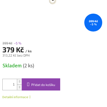
399 Kč
–5 %
399 Kč
–5 %
379 Kč
/ ks
313,22 Kč bez DPH
Měrná
Skladem
(2 ks)
cena:
Přidat do košíku
Detailní informace