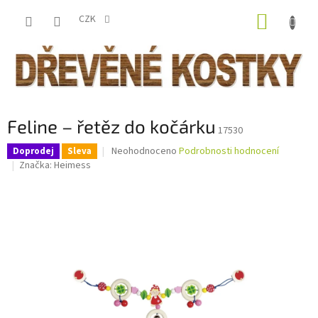
Přejít
NÁKUP
na
CZK
obsah
KOŠÍK
Feline – řetěz do kočárku
17530
Průměrné
Neohodnoceno
Podrobnosti hodnocení
Doprodej
Sleva
hodnocení
Značka:
Heimess
produktu
je
0,0
z
5
hvězdiček.