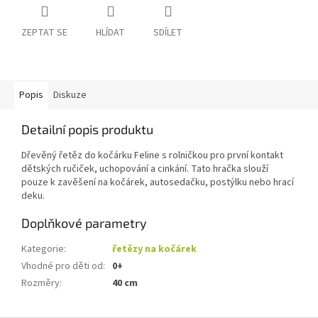
ZEPTAT SE
HLÍDAT
SDÍLET
Popis
Diskuze
Detailní popis produktu
Dřevěný řetěz do kočárku Feline s rolničkou pro první kontakt
dětských ručiček, uchopování a cinkání. Tato hračka slouží
pouze k zavěšení na kočárek, autosedačku, postýlku nebo hrací
deku.
Doplňkové parametry
Kategorie
:
řetězy na kočárek
Vhodné pro děti od
:
0+
Rozměry
:
40 cm