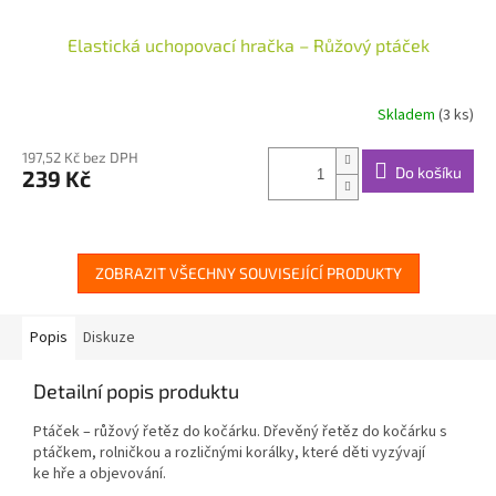
Elastická uchopovací hračka – Růžový ptáček
Skladem
(3 ks)
Průměrné
hodnocení
produktu
197,52 Kč bez DPH
Do košíku
239 Kč
je
5,0
z
5
hvězdiček.
ZOBRAZIT VŠECHNY SOUVISEJÍCÍ PRODUKTY
Popis
Diskuze
Detailní popis produktu
Ptáček – růžový řetěz do kočárku. Dřevěný řetěz do kočárku s
ptáčkem, rolničkou a rozličnými korálky, které děti vyzývají
ke hře a objevování.