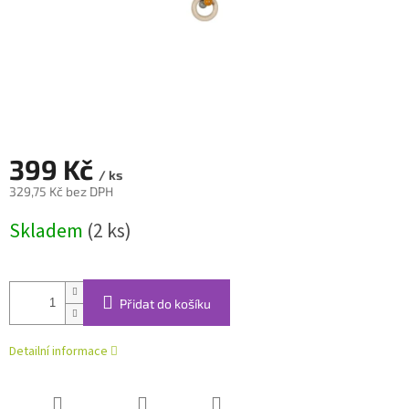
399 Kč
/ ks
329,75 Kč bez DPH
Měrná
Skladem
(2 ks)
cena:
Přidat do košíku
Detailní informace