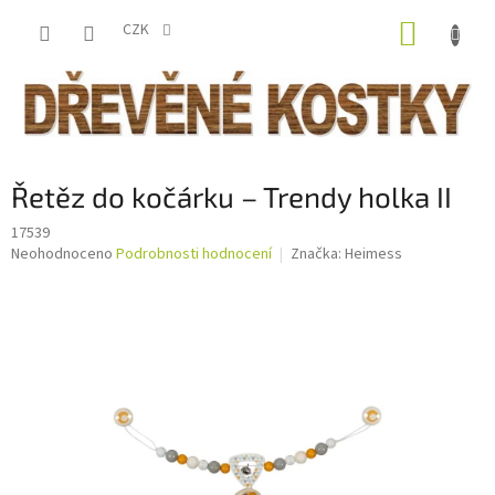
Přejít
NÁKUP
na
CZK
obsah
KOŠÍK
Řetěz do kočárku – Trendy holka II
17539
Průměrné
Neohodnoceno
Podrobnosti hodnocení
Značka:
Heimess
hodnocení
produktu
je
0,0
z
5
hvězdiček.