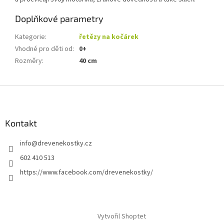
Doplňkové parametry
Kategorie
:
řetězy na kočárek
Vhodné pro děti od
:
0+
Rozměry
:
40 cm
Z
á
p
a
Kontakt
t
info
@
drevenekostky.cz
í
602 410 513
https://www.facebook.com/drevenekostky/
Vytvořil Shoptet