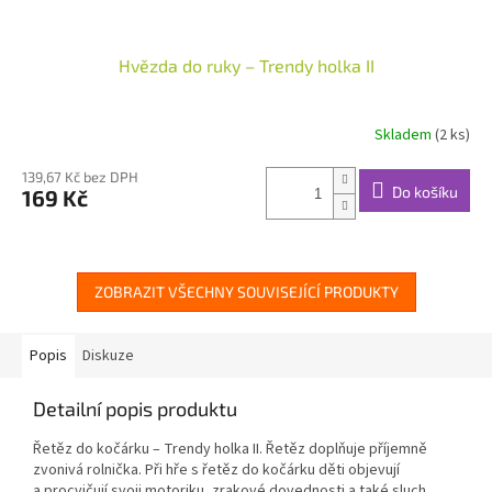
Hvězda do ruky – Trendy holka II
Skladem
(2 ks)
139,67 Kč bez DPH
Do košíku
169 Kč
ZOBRAZIT VŠECHNY SOUVISEJÍCÍ PRODUKTY
Popis
Diskuze
Detailní popis produktu
Řetěz do kočárku – Trendy holka II.
Řetěz doplňuje příjemně
zvonivá rolnička. Při hře s řetěz do kočárku děti objevují
a procvičují svoji motoriku, zrakové dovednosti a také sluch.