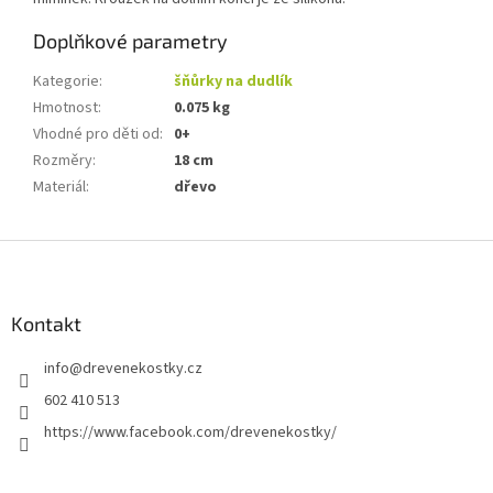
Doplňkové parametry
Kategorie
:
šňůrky na dudlík
Hmotnost
:
0.075 kg
Vhodné pro děti od
:
0+
Rozměry
:
18 cm
Materiál
:
dřevo
Z
á
p
a
Kontakt
t
info
@
drevenekostky.cz
í
602 410 513
https://www.facebook.com/drevenekostky/