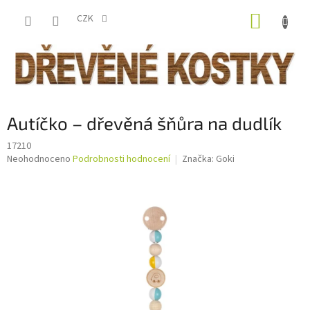
Přejít
NÁKUP
na
CZK
obsah
KOŠÍK
Autíčko – dřevěná šňůra na dudlík
17210
Průměrné
Neohodnoceno
Podrobnosti hodnocení
Značka:
Goki
hodnocení
produktu
je
0,0
z
5
hvězdiček.