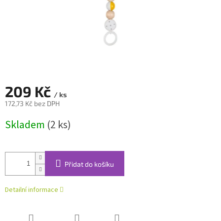
209 Kč
/ ks
172,73 Kč bez DPH
Měrná
Skladem
(2 ks)
cena:
Přidat do košíku
Detailní informace