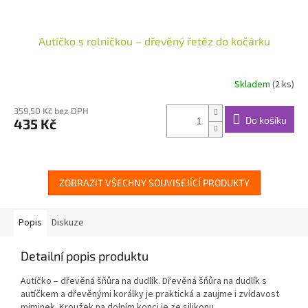
Autíčko s rolničkou – dřevěný řetěz do kočárku
Skladem
(2 ks)
359,50 Kč bez DPH
Do košíku
435 Kč
ZOBRAZIT VŠECHNY SOUVISEJÍCÍ PRODUKTY
Popis
Diskuze
Detailní popis produktu
Autíčko – dřevěná šňůra na dudlík. Dřevěná šňůra na dudlík s
autíčkem a dřevěnými korálky je praktická a zaujme i zvídavost
miminek. Kroužek na dolním konci je ze silikonu.