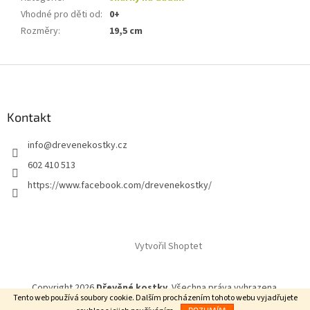
Vhodné pro děti od
:
0+
Rozměry
:
19,5 cm
Z
á
p
a
Kontakt
t
info
@
drevenekostky.cz
í
602 410 513
https://www.facebook.com/drevenekostky/
Vytvořil Shoptet
Copyright 2026
Dřevěné kostky
. Všechna práva vyhrazena.
Tento web používá soubory cookie. Dalším procházením tohoto webu vyjadřujete