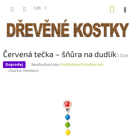
Přejít
NÁKUP
na
CZK
obsah
KOŠÍK
Červená tečka – šňůra na dudlík
17216
Průměrné
Neohodnoceno
Podrobnosti hodnocení
Doprodej
hodnocení
Značka:
Heimess
produktu
je
0,0
z
5
hvězdiček.