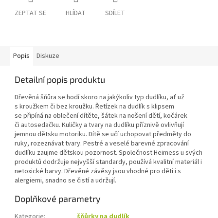
ZEPTAT SE
HLÍDAT
SDÍLET
Popis
Diskuze
Detailní popis produktu
Dřevěná šňůra se hodí skoro na jakýkoliv typ dudlíku, ať už
s kroužkem či bez kroužku. Řetízek na dudlík s klipsem
se připíná na oblečení dítěte, šátek na nošení dětí, kočárek
či autosedačku. Kuličky a tvary na dudlíku příznivě ovlivňují
jemnou dětsku motoriku. Dítě se učí uchopovat předměty do
ruky, rozeznávat tvary. Pestré a veselé barevné zpracování
dudlíku zaujme dětskou pozornost. Společnost Heimess u svých
produktů dodržuje nejvyšší standardy, používá kvalitní materiál i
netoxické barvy. Dřevěné závěsy jsou vhodné pro děti i s
alergiemi, snadno se čistí a udržují.
Doplňkové parametry
Kategorie
:
šňůrky na dudlík