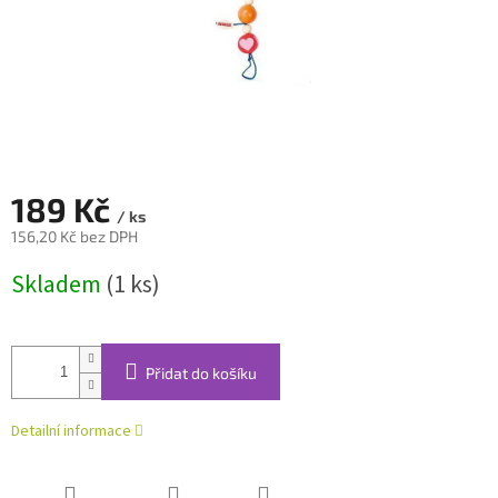
189 Kč
/ ks
156,20 Kč bez DPH
Měrná
Skladem
(1 ks)
cena:
Přidat do košíku
Detailní informace