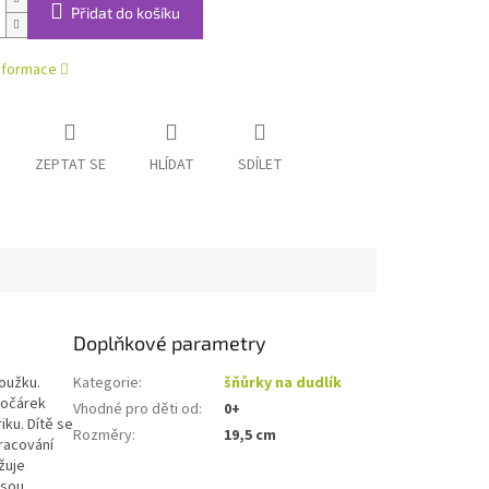
Přidat do košíku
informace
ZEPTAT SE
HLÍDAT
SDÍLET
Doplňkové parametry
roužku.
Kategorie
:
šňůrky na dudlík
 kočárek
Vhodné pro děti od
:
0+
iku. Dítě se
Rozměry
:
19,5 cm
racování
žuje
jsou