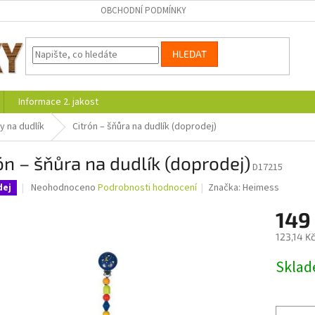
OBCHODNÍ PODMÍNKY
HLEDAT
Informace 2. jakost
y na dudlík
Citrón – šňůra na dudlík (doprodej)
ón – šňůra na dudlík (doprodej)
D17215
Průměrné
Neohodnoceno
Podrobnosti hodnocení
Značka:
Heimess
dej
hodnocení
produktu
149
je
123,14 K
0,0
z
Měrná
Skla
5
cena:
hvězdiček.