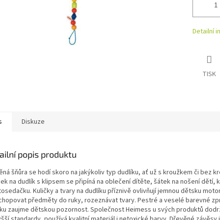
Detailní 
TISK
s
Diskuze
ailní popis produktu
ná šňůra se hodí skoro na jakýkoliv typ dudlíku, ať už s kroužkem či bez k
ek na dudlík s klipsem se připíná na oblečení dítěte, šátek na nošení dětí,
tosedačku. Kuličky a tvary na dudlíku příznivě ovlivňují jemnou dětsku motor
uchopovat předměty do ruky, rozeznávat tvary. Pestré a veselé barevné zp
íku zaujme dětskou pozornost. Společnost Heimess u svých produktů dodr
šší standardy, používá kvalitní materiál i netoxické barvy. Dřevěné závěsy 