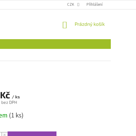
CZK
Přihlášení
NÁKUPNÍ
Prázdný košík
KOŠÍK
 Kč
/ ks
č bez DPH
dem
(1 ks)