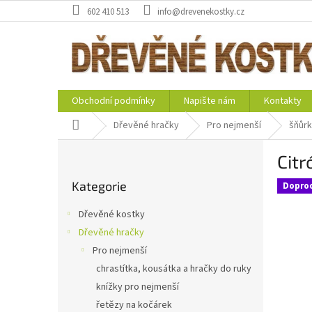
Přejít
602 410 513
info@drevenekostky.cz
na
obsah
Obchodní podmínky
Napište nám
Kontakty
Domů
Dřevěné hračky
Pro nejmenší
šňůrk
P
Citr
o
Přeskočit
s
Kategorie
kategorie
Dopro
t
r
Dřevěné kostky
a
Dřevěné hračky
n
Pro nejmenší
n
í
chrastítka, kousátka a hračky do ruky
p
knížky pro nejmenší
a
řetězy na kočárek