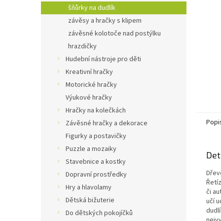
n
šňůrky na dudlík
e
závěsy a hračky s klipem
l
závěsné kolotoče nad postýlku
hrazdičky
Hudební nástroje pro děti
Kreativní hračky
Motorické hračky
Výukové hračky
Hračky na kolečkách
Popi
Závěsné hračky a dekorace
Figurky a postavičky
Puzzle a mozaiky
Det
Stavebnice a kostky
Dřevě
Dopravní prostředky
Řetíz
Hry a hlavolamy
či au
Dětská bižuterie
učí 
dudl
Do dětských pokojíčků
nejvy