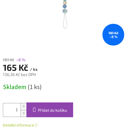
181 Kč
–8 %
181 Kč
–8 %
165 Kč
/ ks
136,36 Kč bez DPH
Měrná
Skladem
(1 ks)
cena:
Přidat do košíku
Detailní informace