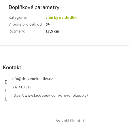
Doplňkové parametry
Kategorie
:
šňůrky na dudlík
Vhodné pro děti od
:
0+
Rozměry
:
17,5 cm
Z
á
p
a
Kontakt
t
info
@
drevenekostky.cz
í
602 410 513
https://www.facebook.com/drevenekostky/
Vytvořil Shoptet