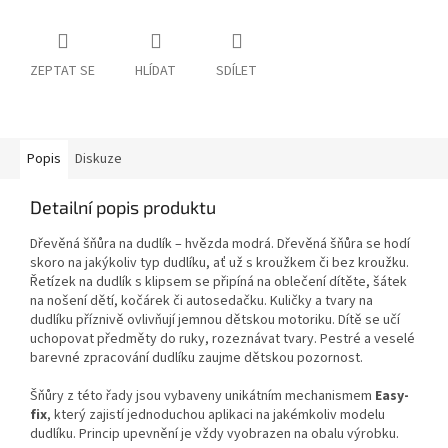
ZEPTAT SE
HLÍDAT
SDÍLET
Popis
Diskuze
Detailní popis produktu
Dřevěná šňůra na dudlík – hvězda modrá. Dřevěná šňůra se hodí
skoro na jakýkoliv typ dudlíku, ať už s kroužkem či bez kroužku.
Řetízek na dudlík s klipsem se připíná na oblečení dítěte, šátek
na nošení dětí, kočárek či autosedačku. Kuličky a tvary na
dudlíku příznivě ovlivňují jemnou dětskou motoriku. Dítě se učí
uchopovat předměty do ruky, rozeznávat tvary. Pestré a veselé
barevné zpracování dudlíku zaujme dětskou pozornost.
Šňůry z této řady jsou vybaveny unikátním mechanismem
Easy-
fix
, který zajistí jednoduchou aplikaci na jakémkoliv modelu
dudlíku. Princip upevnění je vždy vyobrazen na obalu výrobku.