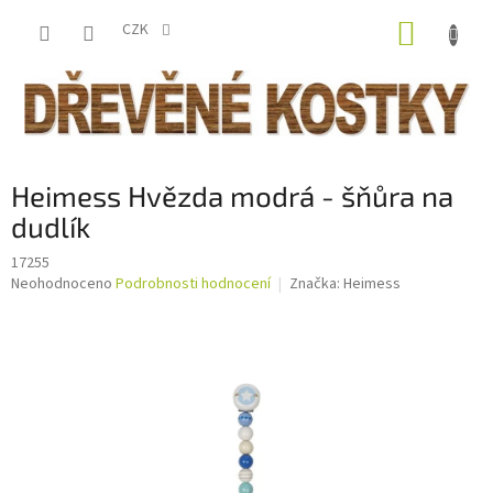
Přejít
NÁKUP
na
CZK
obsah
KOŠÍK
Heimess Hvězda modrá - šňůra na
dudlík
17255
Průměrné
Neohodnoceno
Podrobnosti hodnocení
Značka:
Heimess
hodnocení
produktu
je
0,0
z
5
hvězdiček.