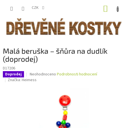
Přejít
NÁKUP
na
CZK
obsah
KOŠÍK
Malá beruška – šňůra na dudlík
(doprodej)
D17206
Průměrné
Neohodnoceno
Podrobnosti hodnocení
Doprodej
hodnocení
Značka:
Heimess
produktu
je
0,0
z
5
hvězdiček.