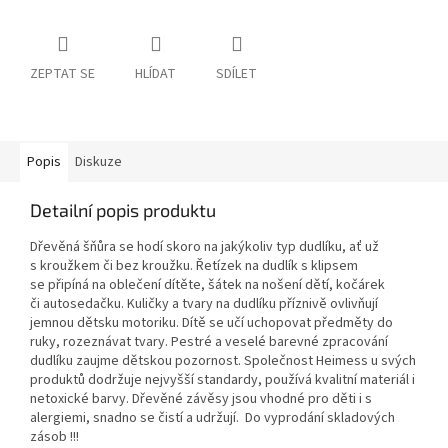
ZEPTAT SE
HLÍDAT
SDÍLET
Popis
Diskuze
Detailní popis produktu
Dřevěná šňůra se hodí skoro na jakýkoliv typ dudlíku, ať už
s kroužkem či bez kroužku. Řetízek na dudlík s klipsem
se připíná na oblečení dítěte, šátek na nošení dětí, kočárek
či autosedačku. Kuličky a tvary na dudlíku příznivě ovlivňují
jemnou dětsku motoriku. Dítě se učí uchopovat předměty do
ruky, rozeznávat tvary. Pestré a veselé barevné zpracování
dudlíku zaujme dětskou pozornost. Společnost Heimess u svých
produktů dodržuje nejvyšší standardy, používá kvalitní materiál i
netoxické barvy. Dřevěné závěsy jsou vhodné pro děti i s
alergiemi, snadno se čistí a udržují. Do vyprodání skladových
zásob !!!