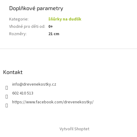
Doplňkové parametry
Kategorie
:
šňůrky na dudlík
Vhodné pro děti od
:
0+
Rozměry
:
21 cm
Z
á
p
a
Kontakt
t
info
@
drevenekostky.cz
í
602 410 513
https://www.facebook.com/drevenekostky/
Vytvořil Shoptet