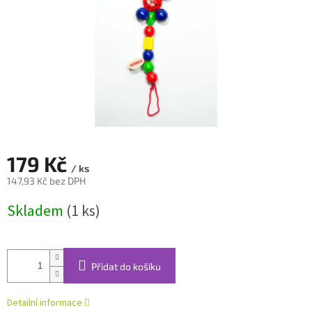
179 Kč
/ ks
147,93 Kč bez DPH
Měrná
Skladem
(1 ks)
cena:
Přidat do košíku
Detailní informace